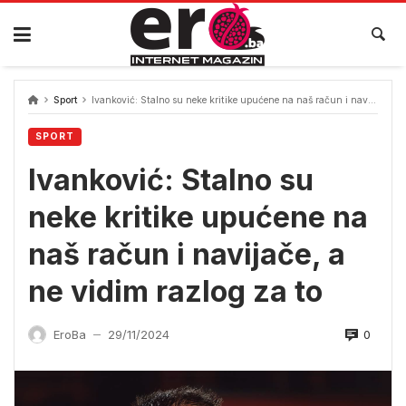
Skip
to
content
Sport
Ivanković: Stalno su neke kritike upućene na naš račun i navijače, a ne vidim razlog za to
SPORT
Ivanković: Stalno su
neke kritike upućene na
naš račun i navijače, a
ne vidim razlog za to
0
EroBa
29/11/2024
—