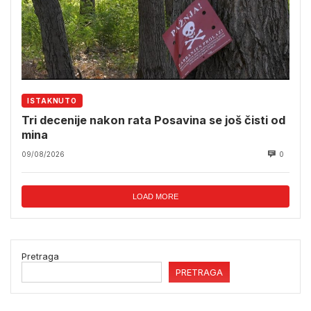
ISTAKNUTO
Tri decenije nakon rata Posavina se još čisti od
mina
09/08/2026
0
LOAD MORE
Pretraga
PRETRAGA