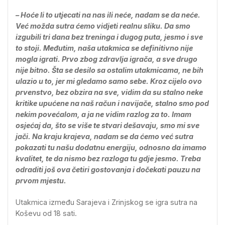
– Hoće li to utjecati na nas ili neće, nadam se da neće.
Već možda sutra ćemo vidjeti realnu sliku. Da smo
izgubili tri dana bez treninga i dugog puta, jesmo i sve
to stoji. Međutim, naša utakmica se definitivno nije
mogla igrati. Prvo zbog zdravlja igrača, a sve drugo
nije bitno. Šta se desilo sa ostalim utakmicama, ne bih
ulazio u to, jer mi gledamo samo sebe. Kroz cijelo ovo
prvenstvo, bez obzira na sve, vidim da su stalno neke
kritike upućene na naš račun i navijače, stalno smo pod
nekim povećalom, a ja ne vidim razlog za to. Imam
osjećaj da, što se više te stvari dešavaju, smo mi sve
jači. Na kraju krajeva, nadam se da ćemo već sutra
pokazati tu našu dodatnu energiju, odnosno da imamo
kvalitet, te da nismo bez razloga tu gdje jesmo. Treba
odraditi još ova četiri gostovanja i dočekati pauzu na
prvom mjestu.
Utakmica između Sarajeva i Zrinjskog se igra sutra na
Koševu od 18 sati.