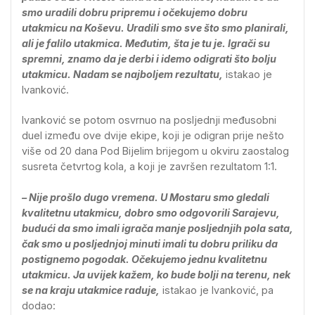
smo uradili dobru pripremu i očekujemo dobru
utakmicu na Koševu. Uradili smo sve što smo planirali,
ali je falilo utakmica. Međutim, šta je tu je. Igrači su
spremni, znamo da je derbi i idemo odigrati što bolju
utakmicu. Nadam se najboljem rezultatu,
istakao je
Ivanković.
Ivanković se potom osvrnuo na posljednji međusobni
duel između ove dvije ekipe, koji je odigran prije nešto
više od 20 dana Pod Bijelim brijegom u okviru zaostalog
susreta četvrtog kola, a koji je završen rezultatom 1:1.
– Nije prošlo dugo vremena. U Mostaru smo gledali
kvalitetnu utakmicu, dobro smo odgovorili Sarajevu,
budući da smo imali igrača manje posljednjih pola sata,
čak smo u posljednjoj minuti imali tu dobru priliku da
postignemo pogodak. Očekujemo jednu kvalitetnu
utakmicu. Ja uvijek kažem, ko bude bolji na terenu, nek
se na kraju utakmice raduje,
istakao je Ivanković, pa
dodao: