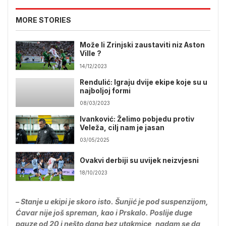
MORE STORIES
Može li Zrinjski zaustaviti niz Aston
Ville ?
14/12/2023
Rendulić: Igraju dvije ekipe koje su u
najboljoj formi
08/03/2023
Ivanković: Želimo pobjedu protiv
Veleža, cilj nam je jasan
03/05/2025
Ovakvi derbiji su uvijek neizvjesni
18/10/2023
– Stanje u ekipi je skoro isto. Šunjić je pod suspenzijom,
Ćavar nije još spreman, kao i Prskalo. Poslije duge
pauze od 20 i nešto dana bez utakmice, nadam se da