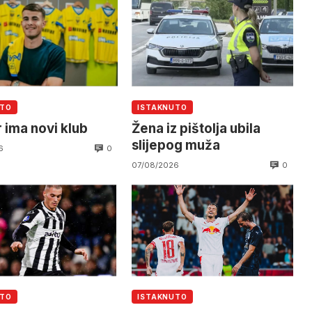
UTO
ISTAKNUTO
 ima novi klub
Žena iz pištolja ubila
slijepog muža
0
6
0
07/08/2026
UTO
ISTAKNUTO