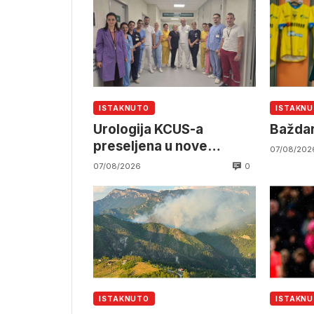
ISTAKNUTO
ISTAKN
Urologija KCUS-a
Baždar
preseljena u nove
07/08/202
prostorije
0
07/08/2026
ISTAKNUTO
ISTAKN