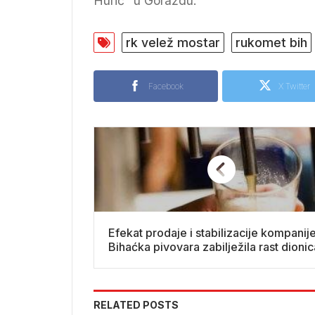
Hurić” u Goraždu.
rk velež mostar
rukomet bih
Facebook
X Twitter
Efekat prodaje i stabilizacije kompanije
Bihaćka pivovara zabilježila rast dionic
RELATED POSTS