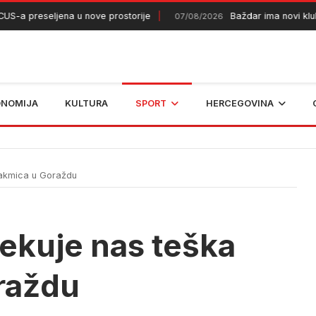
a preseljena u nove prostorije
Baždar ima novi klub
07/08/2026
ONOMIJA
KULTURA
SPORT
HERCEGOVINA
takmica u Goraždu
čekuje nas teška
raždu