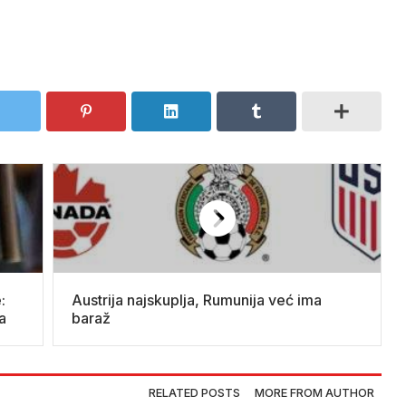
:
Austrija najskuplja, Rumunija već ima
a
baraž
RELATED POSTS
MORE FROM AUTHOR