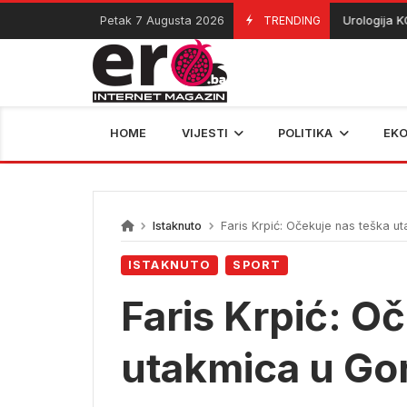
Skip
Petak 7 Augusta 2026
TRENDING
Urologija KCUS-
07/08/2026
to
content
HOME
VIJESTI
POLITIKA
EK
Istaknuto
Faris Krpić: Očekuje nas teška u
ISTAKNUTO
SPORT
Faris Krpić: O
utakmica u Go