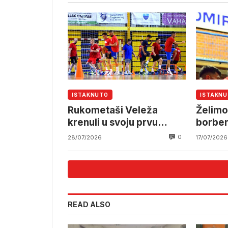
ISTAKNUTO
ISTAKN
Rukometaši Veleža
Želimo 
krenuli u svoju prvu
borben
premijerligašku sezonu
0
28/07/2026
17/07/2026
READ ALSO