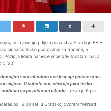
dnjeg kola jesenjeg dijela prvenstva Prve lige FBiH
radicionalno teško gostovanje za Rođene, a
g. Pozicija lidera nameće imperativ Mostarcima, a
pić (20):
adovoljan sam ishodom ove jesenje polusezone.
ene ciljeve. U subotu nas očekuje jako teška
o nadamo se pozitivnom ishodu,
rekao je Krpić.
ečeras od 19:00 sati u Gradskoj dvorani “Mirsad