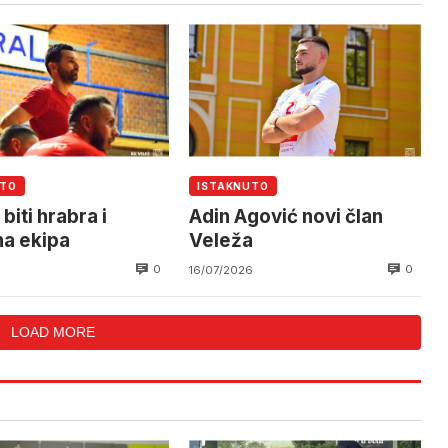
UTO
ISTAKNUTO
biti hrabra i
Adin Agović novi član
a ekipa
Veleža
0
0
16/07/2026
LOAD MORE