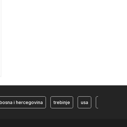
a i hercegovina
trebinje
usa
BiH ekonomija