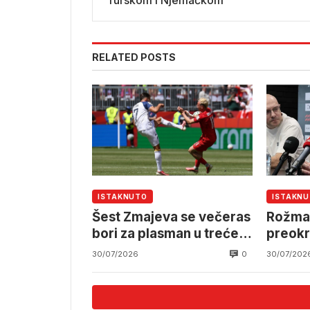
Turskom i Njemačkom
RELATED POSTS
ISTAKNUTO
ISTAKN
Šest Zmajeva se večeras
Rožman
bori za plasman u treće
preokr
pretkolo
0
30/07/2026
30/07/202