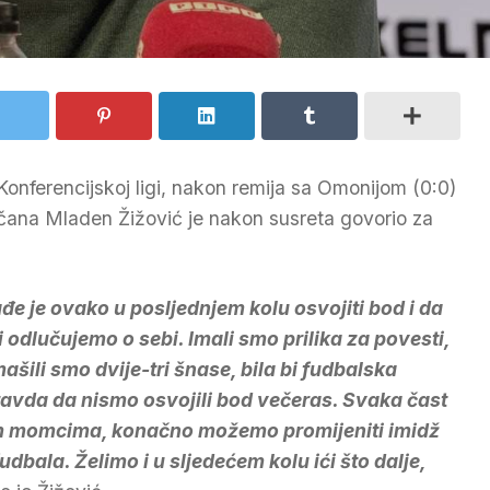
Konferencijskoj ligi, nakon remija sa Omonijom (0:0)
učana Mladen Žižović je nakon susreta govorio za
ađe je ovako u posljednjem kolu osvojiti bod i da
 odlučujemo o sebi. Imali smo prilika za povesti,
ašili smo dvije-tri šnase, bila bi fudbalska
avda da nismo osvojili bod večeras. Svaka čast
 momcima, konačno možemo promijeniti imidž
fudbala. Želimo i u sljedećem kolu ići što dalje,