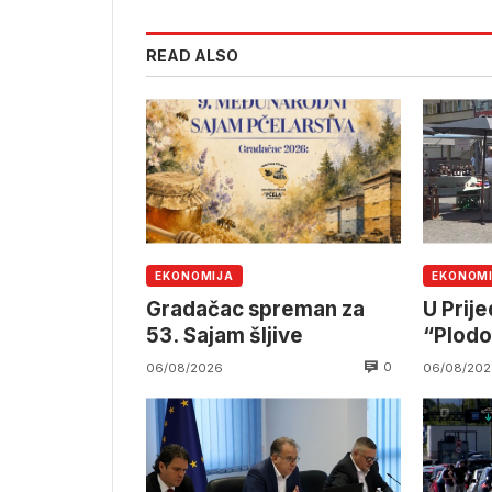
READ ALSO
EKONOMIJA
EKONOM
Gradačac spreman za
U Prij
53. Sajam šljive
“Plodov
0
06/08/2026
06/08/202