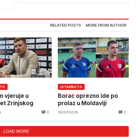
RELATED POSTS
MORE FROM AUTHOR
UTO
ISTAKNUTO
 vjeruje u
Borac oprezno ide po
et Zrinjskog
prolaz u Moldaviji
0
0
6
30/07/2026
LOAD MORE