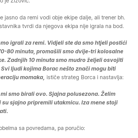
o je Žižović.
je jasno da remi vodi obje ekipe dalje, ali trener bh.
stavnika tvrdi da njegova ekipa nije igrala na bod.
smo igrali za remi. Vidjeli ste da smo htjeli postići
70-80 minuta, promašili smo dvije-tri kolosalne
ike. Zadnjih 10 minuta smo mudro željeli osvojiti
 Svi ljudi kojima Borac nešto znači mogu biti
neraciju momaka,
ističe strateg Borca i nastavlja:
i mi smo birali ovo. Sjajna polusezona. Želim
ji su sjajno pripremili utakmicu. Iza mene stoji
ti.
 probelma sa povredama, pa poručio: