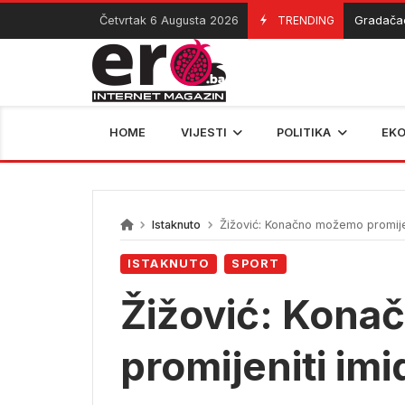
Skip
Četvrtak 6 Augusta 2026
TRENDING
Gradačac spre
06/08/2026
to
content
HOME
VIJESTI
POLITIKA
EK
Istaknuto
Žižović: Konačno možemo promijen
ISTAKNUTO
SPORT
Žižović: Kon
promijeniti imi