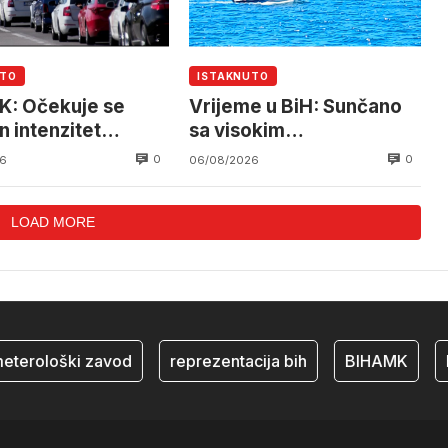
UTO
ISTAKNUTO
: Očekuje se
Vrijeme u BiH: Sunčano
n intenzitet
sa visokim
ćaja
temperaturama
0
0
6
06/08/2026
LOAD MORE
rološki zavod
reprezentacija bih
BIHAMK
bosn