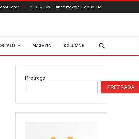
jeta”
Bihać izdvaja 32.000 KM za podršku mladim podu
06/08/2026
OSTALO
MAGAZIN
KOLUMNE
Pretraga
PRETRAGA