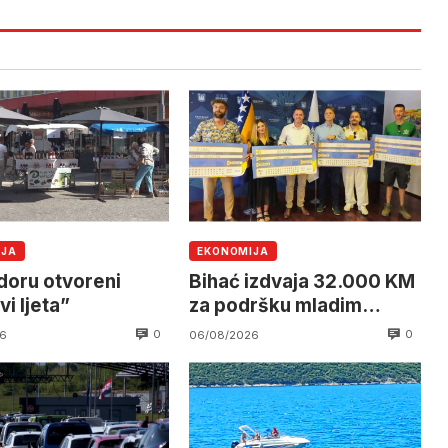
IJA
EKONOMIJA
edoru otvoreni
Bihać izdvaja 32.000 KM
i ljeta”
za podršku mladim
poduzetnicima
0
0
6
06/08/2026