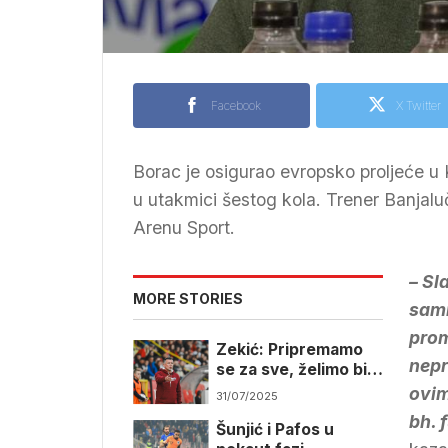
Facebook
X Twitter
Borac je osigurao evropsko proljeće u 
u utakmici šestog kola. Trener Banjal
Arenu Sport.
– Sl
MORE STORIES
sami
prom
Zekić: Pripremamo
nepr
se za sve, želimo biti
pametni i hrabri
ovim
31/07/2025
bh. 
Šunjić i Pafos u