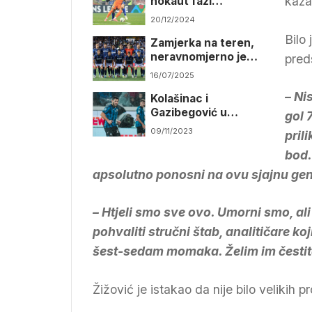
kaza
nokaut fazi
Konferencijske lige
20/12/2024
Bilo 
Zamjerka na teren,
neravnomjerno je
pred
pokošen
16/07/2025
– Ni
Kolašinac i
Gazibegović u
gol 
direktnom okršaju
09/11/2023
pril
bod.
apsolutno ponosni na ovu sjajnu ge
– Htjeli smo sve ovo. Umorni smo, al
pohvaliti stručni štab, analitičare ko
šest-sedam momaka. Želim im čestita
Žižović je istakao da nije bilo velikih