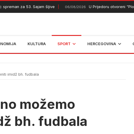
man za 53. Sajam šljive
U Prijedoru otvoreni “Plodovi l
06/08/2026
ONOMIJA
KULTURA
SPORT
HERCEGOVINA
iti imidž bh. fudbala
ačno možemo
dž bh. fudbala