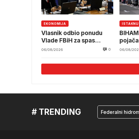
EKONOMIJA
ISTAKN
Vlasnik odbio ponudu
BIHAMK
Vlade FBiH za spas
pojača
Željezare Zenica
saobra
0
06/08/2026
06/08/202
# TRENDING
mostar
Federalni hidromete