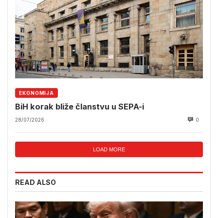
EKONOMIJA
BiH korak bliže članstvu u SEPA-i
28/07/2026
0
LOAD MORE
READ ALSO