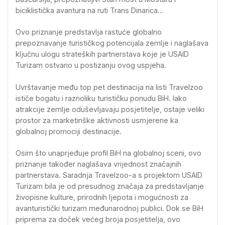
biciklistička avantura na ruti Trans Dinarica…
Ovo priznanje predstavlja rastuće globalno
prepoznavanje turističkog potencijala zemlje i naglašava
ključnu ulogu strateških partnerstava koje je USAID
Turizam ostvario u postizanju ovog uspjeha.
Uvrštavanje među top pet destinacija na listi Travelzoo
ističe bogatu i raznoliku turističku ponudu BiH. Iako
atrakcije zemlje oduševljavaju posjetitelje, ostaje veliki
prostor za marketinške aktivnosti usmjerene ka
globalnoj promociji destinacije.
Osim što unaprjeđuje profil BiH na globalnoj sceni, ovo
priznanje također naglašava vrijednost značajnih
partnerstava. Saradnja Travelzoo-a s projektom USAID
Turizam bila je od presudnog značaja za predstavljanje
živopisne kulture, prirodnih ljepota i mogućnosti za
avanturistički turizam međunarodnoj publici. Dok se BiH
priprema za doček većeg broja posjetitelja, ovo