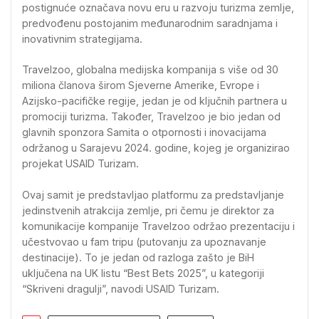
postignuće označava novu eru u razvoju turizma zemlje,
predvođenu postojanim međunarodnim saradnjama i
inovativnim strategijama.
Travelzoo, globalna medijska kompanija s više od 30
miliona članova širom Sjeverne Amerike, Evrope i
Azijsko-pacifičke regije, jedan je od ključnih partnera u
promociji turizma. Također, Travelzoo je bio jedan od
glavnih sponzora Samita o otpornosti i inovacijama
održanog u Sarajevu 2024. godine, kojeg je organizirao
projekat USAID Turizam.
Ovaj samit je predstavljao platformu za predstavljanje
jedinstvenih atrakcija zemlje, pri čemu je direktor za
komunikacije kompanije Travelzoo održao prezentaciju i
učestvovao u fam tripu (putovanju za upoznavanje
destinacije). To je jedan od razloga zašto je BiH
uključena na UK listu “Best Bets 2025”, u kategoriji
“Skriveni dragulji”, navodi USAID Turizam.