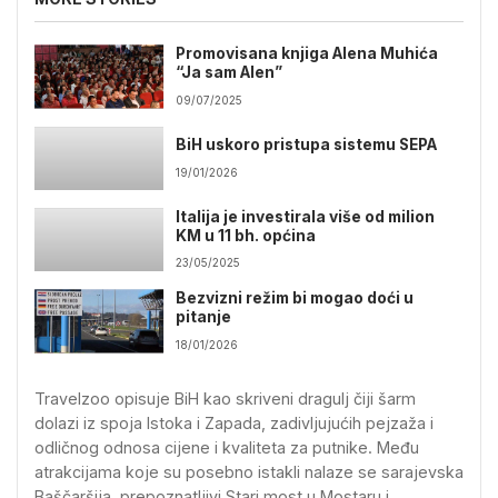
Promovisana knjiga Alena Muhića
“Ja sam Alen”
09/07/2025
BiH uskoro pristupa sistemu SEPA
19/01/2026
Italija je investirala više od milion
KM u 11 bh. općina
23/05/2025
Bezvizni režim bi mogao doći u
pitanje
18/01/2026
Travelzoo opisuje BiH kao skriveni dragulj čiji šarm
dolazi iz spoja Istoka i Zapada, zadivljujućih pejzaža i
odličnog odnosa cijene i kvaliteta za putnike. Među
atrakcijama koje su posebno istakli nalaze se sarajevska
Baščaršija, prepoznatljivi Stari most u Mostaru i