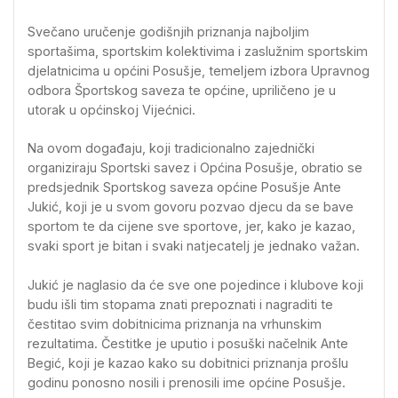
Svečano uručenje godišnjih priznanja najboljim
sportašima, sportskim kolektivima i zaslužnim sportskim
djelatnicima u općini Posušje, temeljem izbora Upravnog
odbora Športskog saveza te općine, upriličeno je u
utorak u općinskoj Vijećnici.
Na ovom događaju, koji tradicionalno zajednički
organiziraju Sportski savez i Općina Posušje, obratio se
predsjednik Sportskog saveza općine Posušje Ante
Jukić, koji je u svom govoru pozvao djecu da se bave
sportom te da cijene sve sportove, jer, kako je kazao,
svaki sport je bitan i svaki natjecatelj je jednako važan.
Jukić je naglasio da će sve one pojedince i klubove koji
budu išli tim stopama znati prepoznati i nagraditi te
čestitao svim dobitnicima priznanja na vrhunskim
rezultatima. Čestitke je uputio i posuški načelnik Ante
Begić, koji je kazao kako su dobitnici priznanja prošlu
godinu ponosno nosili i prenosili ime općine Posušje.