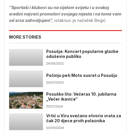
“Sportaši i klubovi su na cijelom svijetu i u svakoj
sredini najveći promotori svojega mjesta i na tome vam
od srca zahvaljujem“,
istaknuo je načelnik Begić.
MORE STORIES
Posušje: Koncert popularne glazbe
oduševio publiku
24/06/2022
Počinju peti Moto susret u Posušju
24/07/2024
Posuško lito: Večeras 10. jubilarna
„Večer ikavice“
31/07/2024
Vrtić u Viru svečano otvorio vrata za
čak 20 djece prvih polaznika
03/09/2024