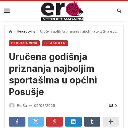
Skip
to
content
Hercegovina
Uručena godišnja priznanja najboljim sportašima u općini Posušje
HERCEGOVINA
ISTAKNUTO
Uručena godišnja
priznanja najboljim
sportašima u općini
Posušje
0
EroBa
05/03/2025
—