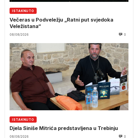
ISTAKNUTO
Večeras u Podveležju „Ratni put svjedoka
Veležistana“
08/08/2026
0
ISTAKNUTO
Djela Siniše Mitrića predstavljena u Trebinju
08/08/2026
0