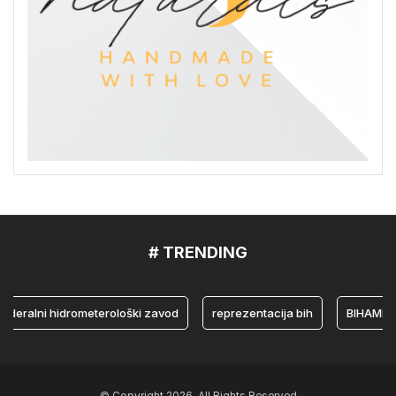
# TRENDING
alni hidrometerološki zavod
reprezentacija bih
BIHAMK