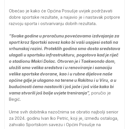
Obećao je kako će Općina Posušje uvijek podržavati
dobre sportske rezultate, a najavio je i nastavak potpore
razvoju sporta i ostvarivanju dobrih rezultata.
“Svake godine u proračunu povećavamo izdvajanja za
sport kroz Sportski savez kako bi vaši uspjesi ostali na
vrhunskoj razini. Proteklih godina smo dosta sredstava
ulagali u sportsku infrastrukturu, pogotovo kad je riječ
o stadionu Mokri Dolac. Otvoren je i Taekwondo dom,
uložili smo velika sredstva i u renoviranje i sanaciju
velike sportske dvorane, kao i u rubne dijelove naše
općine gdje je ulagano na terene u Rakitnu i u Viru, a u
budućnosti ćemo nastaviti i još jače i još više kako bi
vama stvorili još bolje uvjete treniranja”,
poručio je
Begić.
Uime svih dobitnika nazočnima se obratio najbolji senior
za 2024. godinu Ivan Iko Petric, koji je, između ostaloga,
zahvalio Sportskom savezu i Općini Posušje na