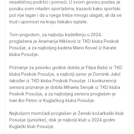
nesebičnoj podršci i pomoći. U svom govoru poslao je
poruku svim mladim sportašima, kazavši kako sportski
put nije lagan i da u njega treba mnogo ulagati, ali da se
trud i upornost na kraju itekako isplate.
Tom prigodom, za najbolju kadetkinju u 2024.
proglašena je Anamarija Miličević iz TKD kluba Poskok
Posušje, a za najboljeg kadeta Mario Kovač iz Karate
kluba Posušje.
Priznanje za juniorku godine dobila je Filipa Bašić iz TKD
kluba Poskok Posušje, a najbolji junior je Dominik Jukić
također iz TKD kluba Poskok Posušje. U konkurenciji
seniora priznanje je dobila Mihaela Senjak iz TKD kluba
Poskok Posušje, a za najboljeg seniora proglašen je
Ivan Iko Petric iz Kuglačkog kluba Posušje.
Najboljom momčadi proglašen je Ženski košarkaški klub
Posušje (juniorke), dok je najbolji klub u 2024.godini
Kuglački klub Posušje.