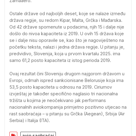
Zamaaero.
Ostale države od najboljih deset, koje se nalaze između
država regije, su redom Kipar, Malta, Grčka i Mađarska.
Od 42 države spomenute u podacima, njih 15 i dalje nije
došlo do nivoa kapaciteta iz 2019. U ovih 15 država koje
se i dalje nisu oporavile se, kao što je nagoviješteno na
početku teksta, nalazi i jedna država regije. U pitanju je,
predvidivo, Slovenija, koja u prvom kvartalu 2025. ima
samo 61,2 posto kapaciteta iz istog perioda 2019.
Ovaj rezultat čini Sloveniju drugom najgorom državom u
Evropi, odmah ispred sankcionisane Belorusije koja ima
53,5 posto kapaciteta u odnosu na 2019. Ciriumov
izvještaj je također specifično naglasio tri nacionalna
tržišta u kojima je neočekivano jak performans
nacionalnih aviokompanija primjetno pozitivno utjecao na
rast saobraćaja – u pitanju su Grčka (Aegean), Srbija (Air
Serbia) i Italija (ITA).
avio saobraćaj