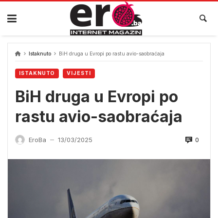
Skip
to
content
Istaknuto
BiH druga u Evropi po rastu avio-saobraćaja
ISTAKNUTO
VIJESTI
BiH druga u Evropi po
rastu avio-saobraćaja
0
EroBa
13/03/2025
—