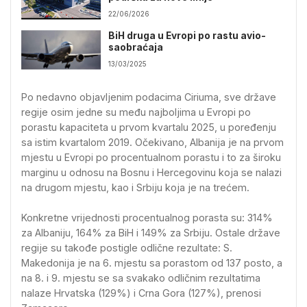
22/06/2026
BiH druga u Evropi po rastu avio-
saobraćaja
13/03/2025
Po nedavno objavljenim podacima Ciriuma, sve države
regije osim jedne su među najboljima u Evropi po
porastu kapaciteta u prvom kvartalu 2025, u poređenju
sa istim kvartalom 2019. Očekivano, Albanija je na prvom
mjestu u Evropi po procentualnom porastu i to za široku
marginu u odnosu na Bosnu i Hercegovinu koja se nalazi
na drugom mjestu, kao i Srbiju koja je na trećem.
Konkretne vrijednosti procentualnog porasta su: 314%
za Albaniju, 164% za BiH i 149% za Srbiju. Ostale države
regije su takođe postigle odlične rezultate: S.
Makedonija je na 6. mjestu sa porastom od 137 posto, a
na 8. i 9. mjestu se sa svakako odličnim rezultatima
nalaze Hrvatska (129%) i Crna Gora (127%), prenosi