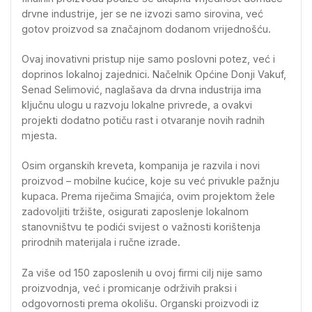
drvne industrije, jer se ne izvozi samo sirovina, već
gotov proizvod sa značajnom dodanom vrijednošću.
Ovaj inovativni pristup nije samo poslovni potez, već i
doprinos lokalnoj zajednici. Načelnik Općine Donji Vakuf,
Senad Selimović, naglašava da drvna industrija ima
ključnu ulogu u razvoju lokalne privrede, a ovakvi
projekti dodatno potiču rast i otvaranje novih radnih
mjesta.
Osim organskih kreveta, kompanija je razvila i novi
proizvod – mobilne kućice, koje su već privukle pažnju
kupaca. Prema riječima Smajića, ovim projektom žele
zadovoljiti tržište, osigurati zaposlenje lokalnom
stanovništvu te podići svijest o važnosti korištenja
prirodnih materijala i ručne izrade.
Za više od 150 zaposlenih u ovoj firmi cilj nije samo
proizvodnja, već i promicanje održivih praksi i
odgovornosti prema okolišu. Organski proizvodi iz