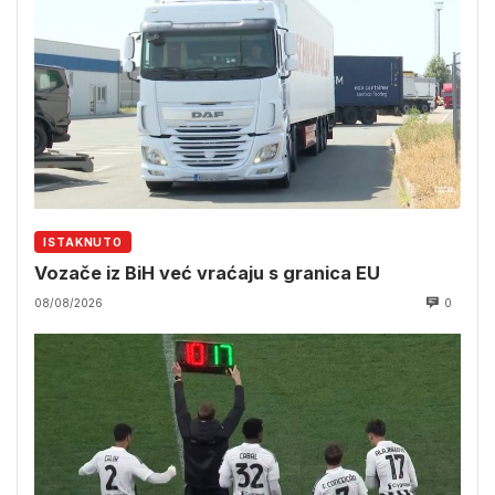
ISTAKNUTO
Vozače iz BiH već vraćaju s granica EU
08/08/2026
0