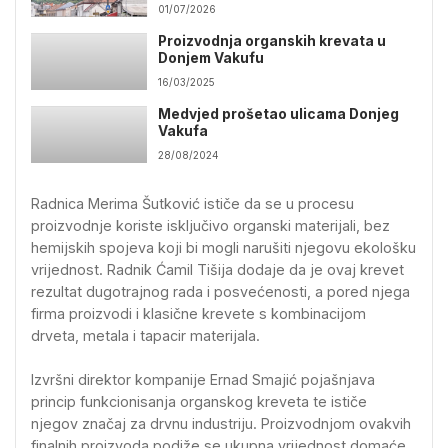
01/07/2026
Proizvodnja organskih krevata u
Donjem Vakufu
16/03/2025
Medvjed prošetao ulicama Donjeg
Vakufa
28/08/2024
Radnica Merima Šutković ističe da se u procesu
proizvodnje koriste isključivo organski materijali, bez
hemijskih spojeva koji bi mogli narušiti njegovu ekološku
vrijednost. Radnik Ćamil Tišija dodaje da je ovaj krevet
rezultat dugotrajnog rada i posvećenosti, a pored njega
firma proizvodi i klasične krevete s kombinacijom
drveta, metala i tapacir materijala.
Izvršni direktor kompanije Ernad Smajić pojašnjava
princip funkcionisanja organskog kreveta te ističe
njegov značaj za drvnu industriju. Proizvodnjom ovakvih
finalnih proizvoda podiže se ukupna vrijednost domaće