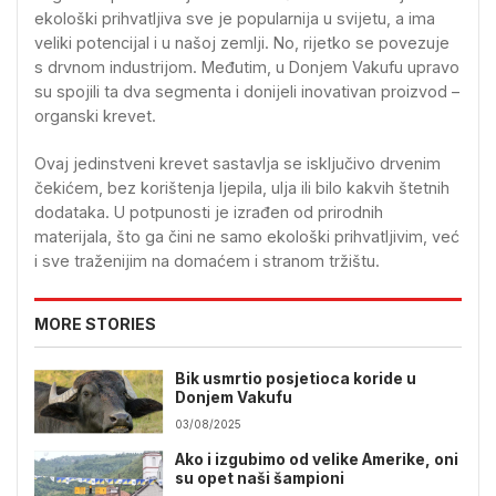
ekološki prihvatljiva sve je popularnija u svijetu, a ima
veliki potencijal i u našoj zemlji. No, rijetko se povezuje
s drvnom industrijom. Međutim, u Donjem Vakufu upravo
su spojili ta dva segmenta i donijeli inovativan proizvod –
organski krevet.
Ovaj jedinstveni krevet sastavlja se isključivo drvenim
čekićem, bez korištenja ljepila, ulja ili bilo kakvih štetnih
dodataka. U potpunosti je izrađen od prirodnih
materijala, što ga čini ne samo ekološki prihvatljivim, već
i sve traženijim na domaćem i stranom tržištu.
MORE STORIES
Bik usmrtio posjetioca koride u
Donjem Vakufu
03/08/2025
Ako i izgubimo od velike Amerike, oni
su opet naši šampioni