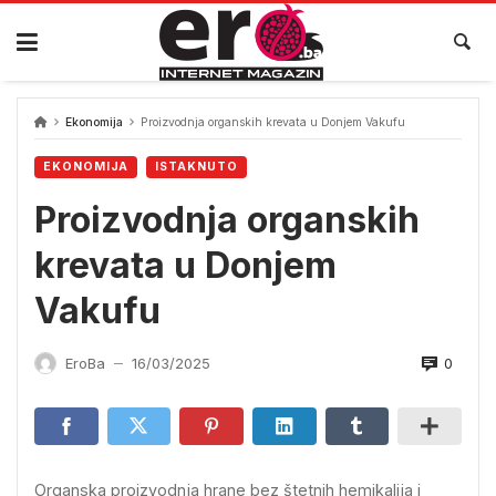
Skip
to
content
Ekonomija
Proizvodnja organskih krevata u Donjem Vakufu
EKONOMIJA
ISTAKNUTO
Proizvodnja organskih
krevata u Donjem
Vakufu
0
EroBa
16/03/2025
—
Organska proizvodnja hrane bez štetnih hemikalija i