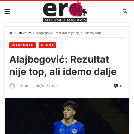
Skip
to
content
Istaknuto
Alajbegović: Rezultat nije top, ali idemo dalje
ISTAKNUTO
SPORT
Alajbegović: Rezultat
nije top, ali idemo dalje
0
EroBa
26/03/2025
—