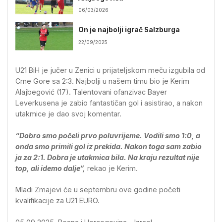
06/03/2026
On je najbolji igrač Salzburga
22/09/2025
U21 BiH je jučer u Zenici u prijateljskom meču izgubila od
Crne Gore sa 2:3. Najbolji u našem timu bio je Kerim
Alajbegović (17). Talentovani ofanzivac Bayer
Leverkusena je zabio fantastičan gol i asistirao, a nakon
utakmice je dao svoj komentar.
“Dobro smo počeli prvo poluvrijeme. Vodili smo 1:0, a
onda smo primili gol iz prekida. Nakon toga sam zabio
ja za 2:1. Dobra je utakmica bila. Na kraju rezultat nije
top, ali idemo dalje“,
rekao je Kerim.
Mladi Zmajevi će u septembru ove godine početi
kvalifikacije za U21 EURO.