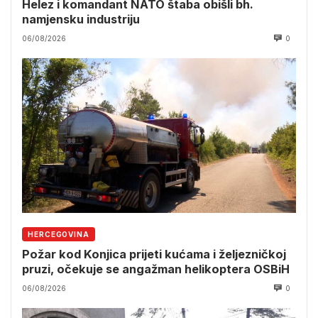
Helez i komandant NATO štaba obišli bh.
namjensku industriju
06/08/2026
0
HERCEGOVINA
Požar kod Konjica prijeti kućama i željezničkoj
pruzi, očekuje se angažman helikoptera OSBiH
06/08/2026
0