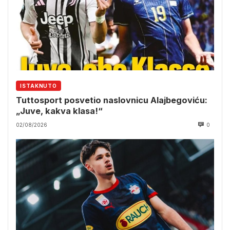
ISTAKNUTO
Tuttosport posvetio naslovnicu Alajbegoviću:
„Juve, kakva klasa!“
02/08/2026
0