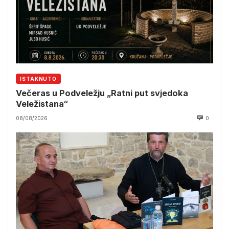
ISTAKNUTO
Večeras u Podveležju „Ratni put svjedoka
Veležistana“
08/08/2026
0