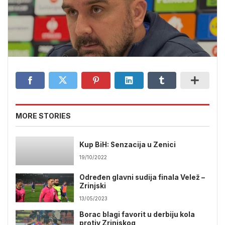
MORE STORIES
Kup BiH: Senzacija u Zenici
19/10/2022
Određen glavni sudija finala Velež –
Zrinjski
13/05/2023
Borac blagi favorit u derbiju kola
protiv Zrinjskog