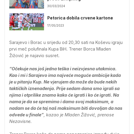
30/03/2024
Petorica dobila crvene kartone
17/05/2023
Sarajevo i Borac u srijedu od 20,30 sati na Koševu igraju
prvi meč polufinala Kupa BiH. Trener Borca Mladen
Žižović je najavio susret.
“Očekuje nas još jedna teška i neizvjesna utakmica.
Kao i mi i Sarajevo ima najveće moguće ambicije kada
je u pitanju Kup. Ne vjerujem da može da bude nekih
taktičkih iznenađenja. Prije sedam dana smo igrali sa
njima i otprilike znamo kako će igrati i ko će igrati. Na
nama je da se spremimo i damo svoj maksimum, a
nadam se da će taj naš maksimum biti dovoljan da nas
odvede u finale”
, kazao je Mladen Žižović, prenose
Nezavisne.