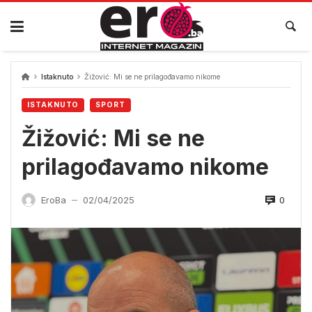
Skip
to
content
Istaknuto
Žižović: Mi se ne prilagođavamo nikome
ISTAKNUTO
SPORT
Žižović: Mi se ne
prilagođavamo nikome
0
EroBa
02/04/2025
—