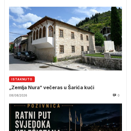
ISTAKNUTO
„Zemlja Nura“ večeras u Šarića kući
08/08/2026
0