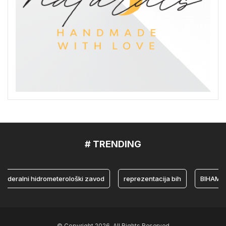
# TRENDING
ralni hidrometerološki zavod
reprezentacija bih
BIHAMK