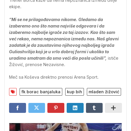
Trener Borca kaže da nema nepoznanica između dvije
ekipe.
“Mi se ne prilagođavamo nikome. Gledamo da
izaberemo ono što nama najviše odgovara i da
izaberemo najbolje igrače za taj izazov. Kao što sam
već rekao, nema nepoznanica između nas. Naš glavni
zadatak je da zaustavimo njihovog najboljeg igrača
Guliashvilija koji je u vrlo dobroj formi i ukoliko to
uradimo smatram da smo veći dio posla učinili”,
ističe
Žižović, prenose Nezavisne.
Meč sa Koševa direktno prenosi Arena Sport.
fk borac banjaluka
kup bih
mladen žižović