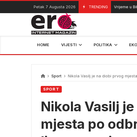
Skip
Petak 7 Augusta 2026
TRENDING
Vrijeme u BiH: Sun
07/08/2026
to
content
HOME
VIJESTI
POLITIKA
EK
Sport
Nikola Vasilj je na diobi prvog mjes
SPORT
Nikola Vasilj j
mjesta po odb