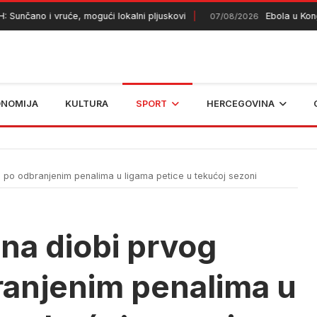
čano i vruće, mogući lokalni pljuskovi
Ebola u Kongu od
07/08/2026
ONOMIJA
KULTURA
SPORT
HERCEGOVINA
ta po odbranjenim penalima u ligama petice u tekućoj sezoni
e na diobi prvog
ranjenim penalima u