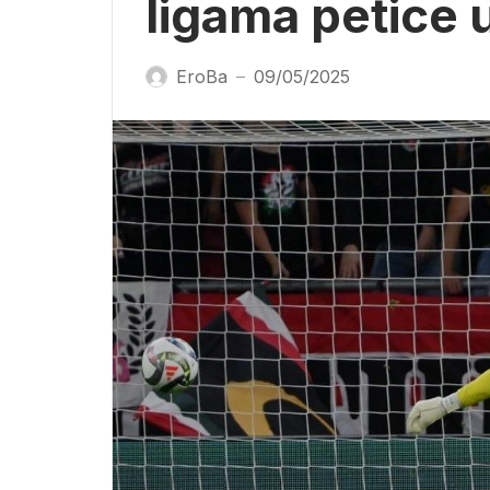
ligama petice 
EroBa
09/05/2025
—