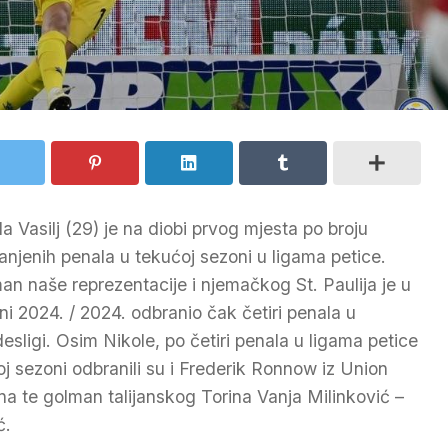
la Vasilj (29) je na diobi prvog mjesta po broju
anjenih penala u tekućoj sezoni u ligama petice.
an naše reprezentacije i njemačkog St. Paulija je u
ni 2024. / 2024. odbranio čak četiri penala u
esligi. Osim Nikole, po četiri penala u ligama petice
oj sezoni odbranili su i Frederik Ronnow iz Union
ina te golman talijanskog Torina Vanja Milinković –
ć.