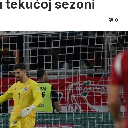
u tekućoj sezoni
0