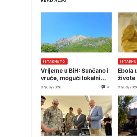
READ ALSO
ISTAKNUTO
ISTAKN
Vrijeme u BiH: Sunčano i
Ebola 
vruće, mogući lokalni
živote
pljuskovi
0
07/08/2026
07/08/202