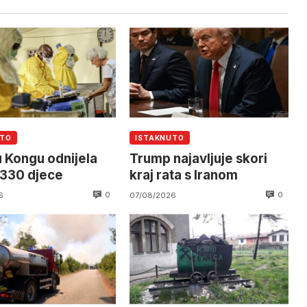
UTO
ISTAKNUTO
u Kongu odnijela
Trump najavljuje skori
 330 djece
kraj rata s Iranom
0
0
6
07/08/2026