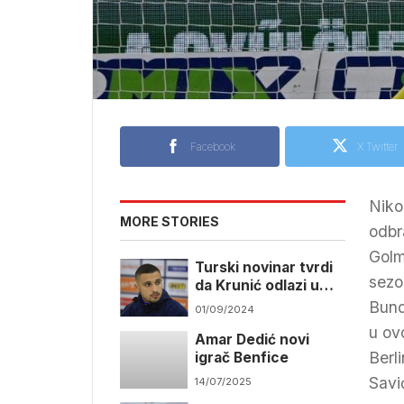
Facebook
X Twitter
Niko
MORE STORIES
odbr
Golm
Turski novinar tvrdi
sezo
da Krunić odlazi u
Emirate
Bund
01/09/2024
u ov
Amar Dedić novi
Berl
igrač Benfice
Savi
14/07/2025