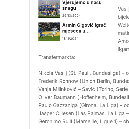
Vjerujemo u našu
snagu
Vasi
29/10/2024
bije
Wolt
Armin Gigović igrač
mjeseca u
mati
bundesligašu
13/11/2024
Amou
liga
Transfermarkta:
Nikola Vasilj (St. Pauli, Bundesliga) – 
Frederik Ronnow (Union Berlin, Bundesl
Vanja Milinković – Savić (Torino, Serie
Oliver Baumann (Hoffenheim, Bundeslig
Paulo Gazzaniga (Girona, La Liga) – od
Jasper Cillesen (Las Palmas, La Liga –
Geronimo Rulli (Marseille, Ligue 1) – ob