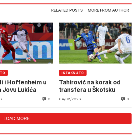
RELATED POSTS
MORE FROM AUTHOR
UTO
ISTAKNUTO
li i Hoffenheim u
Tahirović na korak od
a Jovu Lukića
transfera u Škotsku
0
0
6
04/08/2026
LOAD MORE