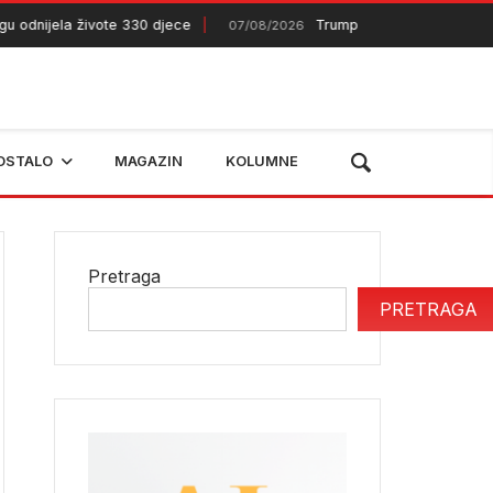
nijela živote 330 djece
Trump najavljuje skori kraj rata
07/08/2026
OSTALO
MAGAZIN
KOLUMNE
Pretraga
PRETRAGA