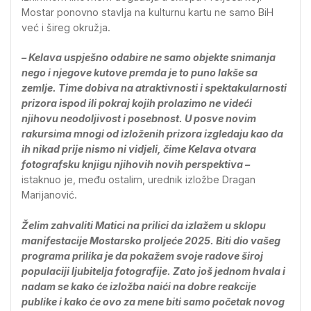
Mostar ponovno stavlja na kulturnu kartu ne samo BiH
već i šireg okružja.
– Kelava uspješno odabire ne samo objekte snimanja
nego i njegove kutove premda je to puno lakše sa
zemlje. Time dobiva na atraktivnosti i spektakularnosti
prizora ispod ili pokraj kojih prolazimo ne videći
njihovu neodoljivost i posebnost. U posve novim
rakursima mnogi od izloženih prizora izgledaju kao da
ih nikad prije nismo ni vidjeli, čime Kelava otvara
fotografsku knjigu njihovih novih perspektiva –
istaknuo je, među ostalim, urednik izložbe Dragan
Marijanović.
Želim zahvaliti Matici na prilici da izlažem u sklopu
manifestacije Mostarsko proljeće 2025. Biti dio vašeg
programa prilika je da pokažem svoje radove široj
populaciji ljubitelja fotografije. Zato još jednom hvala i
nadam se kako će izložba naići na dobre reakcije
publike i kako će ovo za mene biti samo početak novog