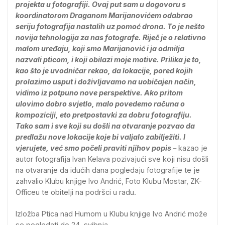
projekta u fotografiji. Ovaj put sam u dogovoru s
koordinatorom Draganom Marijanovićem odabrao
seriju fotografija nastalih uz pomoć drona. To je nešto
novija tehnologija za nas fotografe. Riječ je o relativno
malom uređaju, koji smo Marijanović i ja odmilja
nazvali pticom, i koji obilazi moje motive. Prilika je to,
kao što je uvodničar rekao, da lokacije, pored kojih
prolazimo usput i doživljavamo na uobičajen način,
vidimo iz potpuno nove perspektive. Ako pritom
ulovimo dobro svjetlo, malo povedemo računa o
kompoziciji, eto pretpostavki za dobru fotografiju.
Tako sam i sve koji su došli na otvaranje pozvao da
predlažu nove lokacije koje bi valjalo zabilježiti. I
vjerujete, već smo počeli praviti njihov popis –
kazao je
autor fotografija Ivan Kelava pozivajući sve koji nisu došli
na otvaranje da idućih dana pogledaju fotografije te je
zahvalio Klubu knjige Ivo Andrić, Foto Klubu Mostar, ZK-
Officeu te obitelji na podršci u radu.
Izložba Ptica nad Humom u Klubu knjige Ivo Andrić može
se pogledati do 24. svibnja.