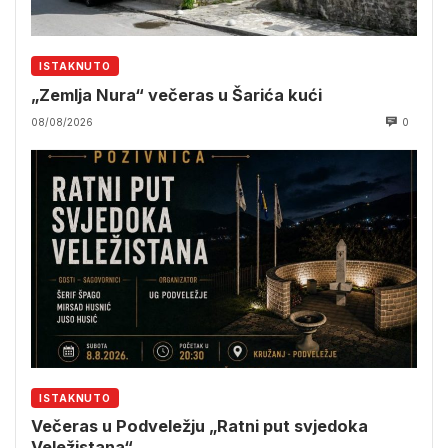
ISTAKNUTO
„Zemlja Nura“ večeras u Šarića kući
08/08/2026
0
ISTAKNUTO
Večeras u Podveležju „Ratni put svjedoka
Veležistana“