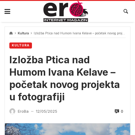
Skip
to
content
Kultura
Izložba Ptica nad Humom Ivana Kelave – početak novog projekta u fotografiji
KULTURA
Izložba Ptica nad
Humom Ivana Kelave –
početak novog projekta
u fotografiji
0
EroBa
12/05/2025
—