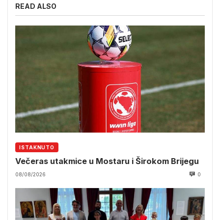
READ ALSO
ISTAKNUTO
Večeras utakmice u Mostaru i Širokom Brijegu
08/08/2026
0