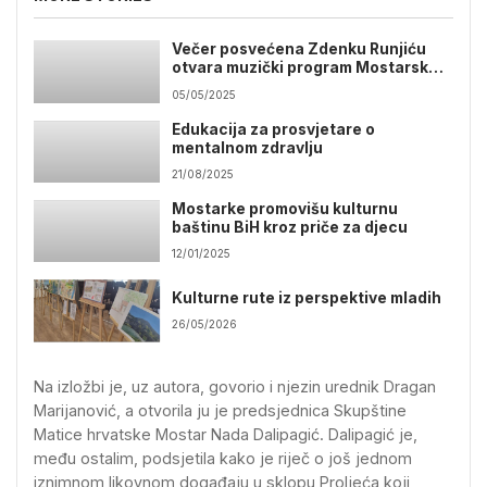
Večer posvećena Zdenku Runjiću
otvara muzički program Mostarskog
proljeća 2025.
05/05/2025
Edukacija za prosvjetare o
mentalnom zdravlju
21/08/2025
Mostarke promovišu kulturnu
baštinu BiH kroz priče za djecu
12/01/2025
Kulturne rute iz perspektive mladih
26/05/2026
Na izložbi je, uz autora, govorio i njezin urednik Dragan
Marijanović, a otvorila ju je predsjednica Skupštine
Matice hrvatske Mostar Nada Dalipagić. Dalipagić je,
među ostalim, podsjetila kako je riječ o još jednom
iznimnom likovnom događaju u sklopu Proljeća koji