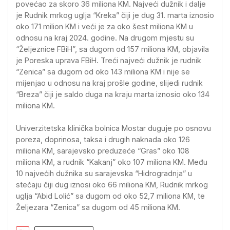
povećao za skoro 36 miliona KM. Najveći dužnik i dalje
je Rudnik mrkog uglja “Kreka” čiji je dug 31. marta iznosio
oko 171 milion KM i veći je za oko šest miliona KM u
odnosu na kraj 2024. godine. Na drugom mjestu su
“Željeznice FBiH”, sa dugom od 157 miliona KM, objavila
je Poreska uprava FBiH. Treći najveći dužnik je rudnik
“Zenica” sa dugom od oko 143 miliona KM i nije se
mijenjao u odnosu na kraj prošle godine, slijedi rudnik
“Breza” čiji je saldo duga na kraju marta iznosio oko 134
miliona KM.
Univerzitetska klinička bolnica Mostar duguje po osnovu
poreza, doprinosa, taksa i drugih naknada oko 126
miliona KM, sarajevsko preduzeće “Gras” oko 108
miliona KM, a rudnik “Kakanj” oko 107 miliona KM. Među
10 najvećih dužnika su sarajevska “Hidrogradnja” u
stečaju čiji dug iznosi oko 66 miliona KM, Rudnik mrkog
uglja “Abid Lolić” sa dugom od oko 52,7 miliona KM, te
Željezara “Zenica” sa dugom od 45 miliona KM.