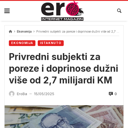
Skip
to
content
Ekonomija
Privredni subjekti za poreze i doprinose dužni više od 2,7 milijardi KM
EKONOMIJA
ISTAKNUTO
Privredni subjekti za
poreze i doprinose dužni
više od 2,7 milijardi KM
0
EroBa
15/05/2025
—