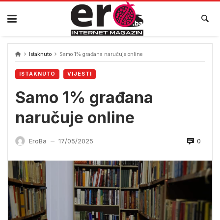
Skip
to
content
Istaknuto
Samo 1% građana naručuje online
ISTAKNUTO
VIJESTI
Samo 1% građana
naručuje online
0
EroBa
17/05/2025
—