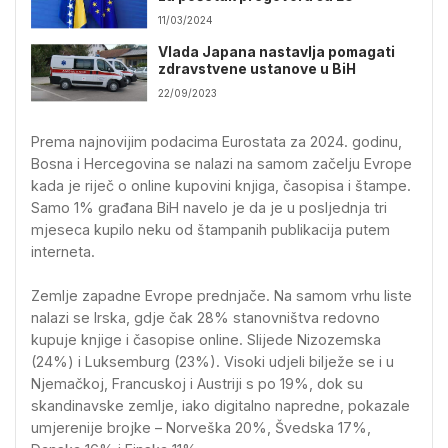
11/03/2024
Vlada Japana nastavlja pomagati
zdravstvene ustanove u BiH
22/09/2023
Prema najnovijim podacima Eurostata za 2024. godinu,
Bosna i Hercegovina se nalazi na samom začelju Evrope
kada je riječ o online kupovini knjiga, časopisa i štampe.
Samo 1% građana BiH navelo je da je u posljednja tri
mjeseca kupilo neku od štampanih publikacija putem
interneta.
Zemlje zapadne Evrope prednjače. Na samom vrhu liste
nalazi se Irska, gdje čak 28% stanovništva redovno
kupuje knjige i časopise online. Slijede Nizozemska
(24%) i Luksemburg (23%). Visoki udjeli bilježe se i u
Njemačkoj, Francuskoj i Austriji s po 19%, dok su
skandinavske zemlje, iako digitalno napredne, pokazale
umjerenije brojke – Norveška 20%, Švedska 17%,