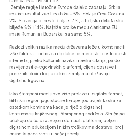
Danska 16% i Finska 11%.
.Zemlje regije i istočne Evrope daleko zaostaju. Srbija
ima isti rezultat kao Hrvatska – 5%, dok je Crna Gora na
2%. Slovenija je nešto bolja s 7%, a Poljska i Mađarska
bilježe 8% i 14%. Najniže brojke među članicama EU
imaju Rumunija i Bugarska, sa samo 5%.
Razlozi velikih razlika među državama leže u kombinaciji
više faktora – od nivoa digitalne pismenosti i dostupnosti
interneta, preko kulturnih navika i navika čitanja, pa do
razvijenosti e-trgovinskih platformi, cijena dostave i
poreznih okvira koji u nekim zemljama otežavaju
digitalnu trgovinu.
Iako štampani mediji sve više prelaze u digitalni format,
BiH i širi region jugoistočne Evrope još uvijek kaska za
ostatkom kontinenta kada je riječ o digitalnoj
konzumaciji književnog i štampanog sadržaja. Stručnjaci
očekuju da će s razvojem domaćih platformi, boljom
digitalnom edukacijom i nižim troškovima dostave, broj
online kupaca rasti i u našoj zemlji.