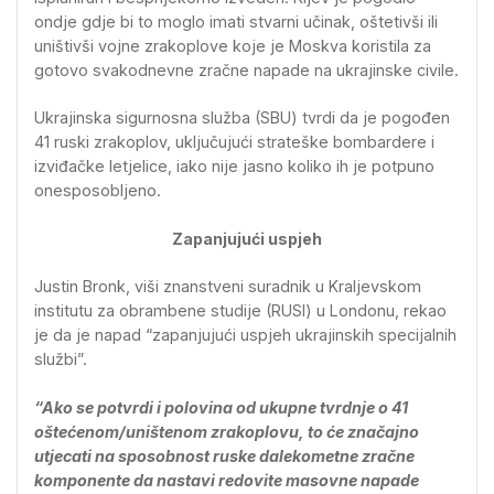
ondje gdje bi to moglo imati stvarni učinak, oštetivši ili
uništivši vojne zrakoplove koje je Moskva koristila za
gotovo svakodnevne zračne napade na ukrajinske civile.
Ukrajinska sigurnosna služba (SBU) tvrdi da je pogođen
41 ruski zrakoplov, uključujući strateške bombardere i
izviđačke letjelice, iako nije jasno koliko ih je potpuno
onesposobljeno.
Zapanjujući uspjeh
Justin Bronk, viši znanstveni suradnik u Kraljevskom
institutu za obrambene studije (RUSI) u Londonu, rekao
je da je napad “zapanjujući uspjeh ukrajinskih specijalnih
službi”.
“Ako se potvrdi i polovina od ukupne tvrdnje o 41
oštećenom/uništenom zrakoplovu, to će značajno
utjecati na sposobnost ruske dalekometne zračne
komponente da nastavi redovite masovne napade