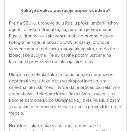
Kako je ovakva operacije uopće izvedena?
Prema SBU-u, dronove su u Rusiju prokrijumčarili njihovi
agenti. U nekom trenutku, najvjerojatnije već unutar
Rusije, dronovi su sakriveni u mobilne drvene barake.
Fotografije koje je pribavio CNN pokazuju dronove
skrivene ispod metalnih krovova tih baraka, umetnute u
izolacijske šupljine. Te su kabine potom ukrcane na
kamione i prevezene do lokacija blizu baza.
Ukrajina nije otkrila kako je točno uspjela neopaženo
dopremiti vozila tako blizu visokoprofilnim vojnim
ciljevima, ali ruski mediji tvrde da je proces bio relativno
jednostavan. Telegram kanali Baza i Astra izvijestili su
kako je kamione kupio Ukrajinac koji živi u Rusiji, a zatim
je angažirao četvoricu vozača koji su ih prevezli kamo je
trebalo.
Ni ruske ni ukrajinske vlasti nisu komentirale te