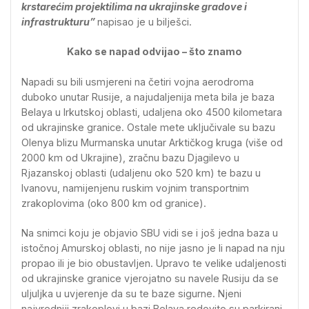
krstarećim projektilima na ukrajinske gradove i
infrastrukturu”
napisao je u bilješci.
Kako se napad odvijao – što znamo
Napadi su bili usmjereni na četiri vojna aerodroma
duboko unutar Rusije, a najudaljenija meta bila je baza
Belaya u Irkutskoj oblasti, udaljena oko 4500 kilometara
od ukrajinske granice. Ostale mete uključivale su bazu
Olenya blizu Murmanska unutar Arktičkog kruga (više od
2000 km od Ukrajine), zračnu bazu Djagilevo u
Rjazanskoj oblasti (udaljenu oko 520 km) te bazu u
Ivanovu, namijenjenu ruskim vojnim transportnim
zrakoplovima (oko 800 km od granice).
Na snimci koju je objavio SBU vidi se i još jedna baza u
istočnoj Amurskoj oblasti, no nije jasno je li napad na nju
propao ili je bio obustavljen. Upravo te velike udaljenosti
od ukrajinske granice vjerojatno su navele Rusiju da se
uljuljka u uvjerenje da su te baze sigurne. Njeni
najvredniji zrakoplovi u bazi Belaya redovito su parkirani