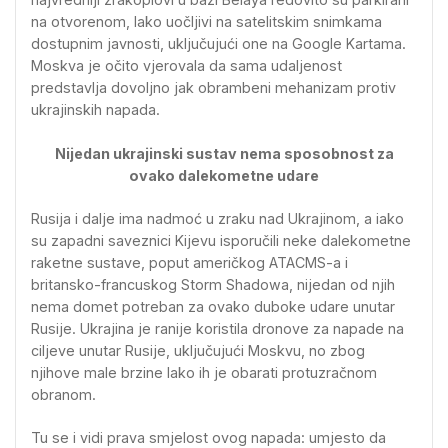
na otvorenom, lako uočljivi na satelitskim snimkama
dostupnim javnosti, uključujući one na Google Kartama.
Moskva je očito vjerovala da sama udaljenost
predstavlja dovoljno jak obrambeni mehanizam protiv
ukrajinskih napada.
Nijedan ukrajinski sustav nema sposobnost za
ovako dalekometne udare
Rusija i dalje ima nadmoć u zraku nad Ukrajinom, a iako
su zapadni saveznici Kijevu isporučili neke dalekometne
raketne sustave, poput američkog ATACMS-a i
britansko-francuskog Storm Shadowa, nijedan od njih
nema domet potreban za ovako duboke udare unutar
Rusije. Ukrajina je ranije koristila dronove za napade na
ciljeve unutar Rusije, uključujući Moskvu, no zbog
njihove male brzine lako ih je obarati protuzračnom
obranom.
Tu se i vidi prava smjelost ovog napada: umjesto da