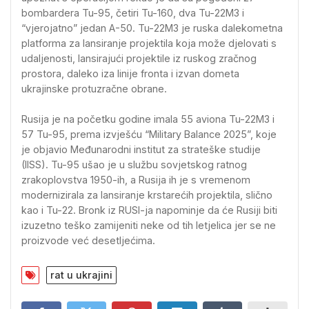
bombardera Tu-95, četiri Tu-160, dva Tu-22M3 i
“vjerojatno” jedan A-50. Tu-22M3 je ruska dalekometna
platforma za lansiranje projektila koja može djelovati s
udaljenosti, lansirajući projektile iz ruskog zračnog
prostora, daleko iza linije fronta i izvan dometa
ukrajinske protuzračne obrane.
Rusija je na početku godine imala 55 aviona Tu-22M3 i
57 Tu-95, prema izvješću “Military Balance 2025”, koje
je objavio Međunarodni institut za strateške studije
(IISS). Tu-95 ušao je u službu sovjetskog ratnog
zrakoplovstva 1950-ih, a Rusija ih je s vremenom
modernizirala za lansiranje krstarećih projektila, slično
kao i Tu-22. Bronk iz RUSI-ja napominje da će Rusiji biti
izuzetno teško zamijeniti neke od tih letjelica jer se ne
proizvode već desetljećima.
rat u ukrajini