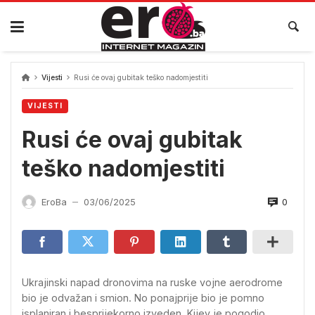
Skip
to
content
Vijesti
Rusi će ovaj gubitak teško nadomjestiti
VIJESTI
Rusi će ovaj gubitak
teško nadomjestiti
0
EroBa
03/06/2025
—
Ukrajinski napad dronovima na ruske vojne aerodrome
bio je odvažan i smion. No ponajprije bio je pomno
isplaniran i besprijekorno izveden. Kijev je pogodio