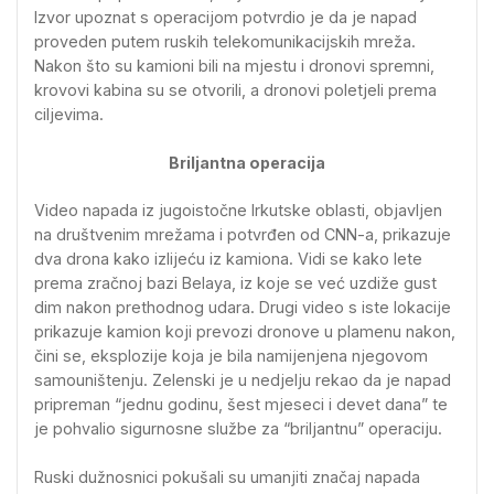
Izvor upoznat s operacijom potvrdio je da je napad
proveden putem ruskih telekomunikacijskih mreža.
Nakon što su kamioni bili na mjestu i dronovi spremni,
krovovi kabina su se otvorili, a dronovi poletjeli prema
ciljevima.
Briljantna operacija
Video napada iz jugoistočne Irkutske oblasti, objavljen
na društvenim mrežama i potvrđen od CNN-a, prikazuje
dva drona kako izlijeću iz kamiona. Vidi se kako lete
prema zračnoj bazi Belaya, iz koje se već uzdiže gust
dim nakon prethodnog udara. Drugi video s iste lokacije
prikazuje kamion koji prevozi dronove u plamenu nakon,
čini se, eksplozije koja je bila namijenjena njegovom
samouništenju. Zelenski je u nedjelju rekao da je napad
pripreman “jednu godinu, šest mjeseci i devet dana” te
je pohvalio sigurnosne službe za “briljantnu” operaciju.
Ruski dužnosnici pokušali su umanjiti značaj napada