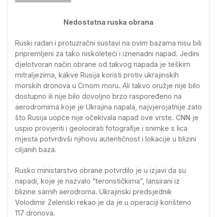
Nedostatna ruska obrana
Ruski radari i protuzračni sustavi na ovim bazama nisu bili
pripremljeni za tako niskoleteći i iznenadni napad. Jedini
djelotvoran način obrane od takvog napada je teškim
mitraljezima, kakve Rusija koristi protiv ukrajinskih
morskih dronova u Crnom moru. Ali takvo oružje nije bilo
dostupno ili nije bilo dovoljno brzo raspoređeno na
aerodromima koje je Ukrajina napala, najvjerojatnije zato
što Rusija uopće nije očekivala napad ove vrste. CNN je
uspio provjeriti i geolocirati fotografije i snimke s lica
mjesta potvrdivši njihovu autentičnost i lokacije u blizini
ciljanih baza.
Rusko ministarstvo obrane potvrdilo je u izjavi da su
napadi, koje je nazvalo “terorističkima”, lansirani iz
blizine samih aerodroma. Ukrajinski predsjednik
Volodimir Zelenski rekao je da je u operaciji korišteno
117 dronova.