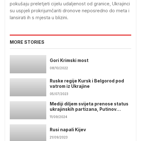
pokušaju preletjeti cijelu udaljenost od granice, Ukrajinci
su uspjeli prokrijumčariti dronove neposredno do meta i
lansirati ih s mjesta u blizini.
MORE STORIES
Gori Krimski most
08/10/2022
Ruske regije Kursk i Belgorod pod
vatrom iz Ukrajine
05/07/2023
Mediji diljem svijeta prenose status
ukrajinskih partizana, Putinov
najdraži projekt u pogibelji?
11/09/2024
Rusi napali Kijev
21/09/2023