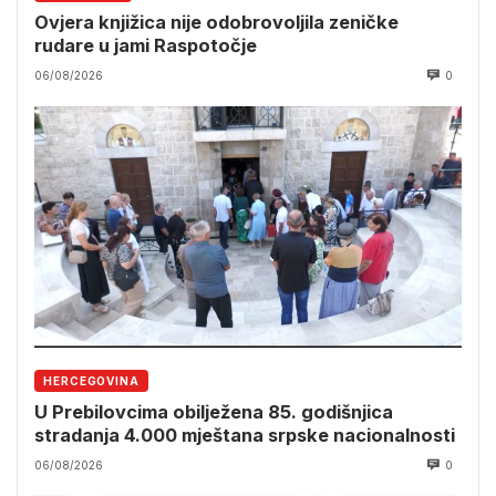
Ovjera knjižica nije odobrovoljila zeničke
rudare u jami Raspotočje
06/08/2026
0
HERCEGOVINA
U Prebilovcima obilježena 85. godišnjica
stradanja 4.000 mještana srpske nacionalnosti
06/08/2026
0