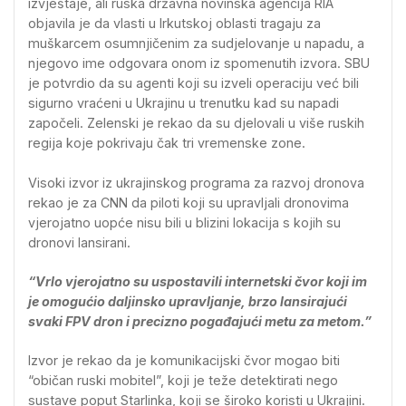
izvještaje, ali ruska državna novinska agencija RIA
objavila je da vlasti u Irkutskoj oblasti tragaju za
muškarcem osumnjičenim za sudjelovanje u napadu, a
njegovo ime odgovara onom iz spomenutih izvora. SBU
je potvrdio da su agenti koji su izveli operaciju već bili
sigurno vraćeni u Ukrajinu u trenutku kad su napadi
započeli. Zelenski je rekao da su djelovali u više ruskih
regija koje pokrivaju čak tri vremenske zone.
Visoki izvor iz ukrajinskog programa za razvoj dronova
rekao je za CNN da piloti koji su upravljali dronovima
vjerojatno uopće nisu bili u blizini lokacija s kojih su
dronovi lansirani.
“Vrlo vjerojatno su uspostavili internetski čvor koji im
je omogućio daljinsko upravljanje, brzo lansirajući
svaki FPV dron i precizno pogađajući metu za metom.”
Izvor je rekao da je komunikacijski čvor mogao biti
“običan ruski mobitel”, koji je teže detektirati nego
sustave poput Starlinka, koji se široko koristi u Ukrajini.