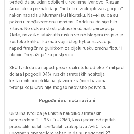
tvrdeći da su udari odbijeni u regijama Ivanovo, Rjazan i
Amur, ali su priznali da je “nekoliko zrakoplova izgorjelo”
nakon napada u Murmansku i Irkutsku. Naveli su da su
požari u međuvremenu ugašeni. Dodali su da nije bilo
žrtava. No dok su vlasti pokušale ublažiti percepciju
štete, nekoliko istaknutih ruskih vojnih blogera iznijelo je
žestoke kritike. Poznati vojni blog Rybar nazvao je
napad “tragičnim gubitkom za cijelu rusku zračnu flotu” i
okrivio “nepažnju” za posljedice.
SBU tvrdi da su napadi prouzročili štetu od oko 7 milijardi
dolara i pogodili 34% ruskih strateških nositelja
krstarećih projektila na glavnim zračnim bazama –
tvrdnja koju CNN nije mogao neovisno potvrditi.
Pogođeni su moćni avioni
Ukrajina tvrdi da je uništila nekoliko strateških
bombardera TU-95 i Tu-22M3, kao i jedan od rijetkih
preostalih ruskih izviđačkih zrakoplova A-50. Izvor
upoznat s operacijom rekao je da su pogođeni 27