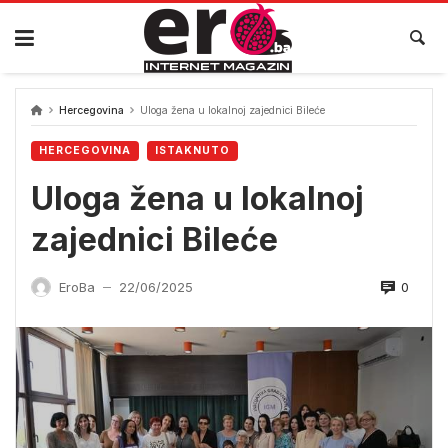
Skip
to
content
Hercegovina
Uloga žena u lokalnoj zajednici Bileće
HERCEGOVINA
ISTAKNUTO
Uloga žena u lokalnoj
zajednici Bileće
0
EroBa
22/06/2025
—