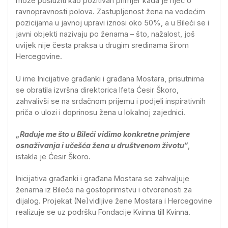
može poslužiti kao pozitivan primjer kada je riječ o
ravnopravnosti polova. Zastupljenost žena na vodećim
pozicijama u javnoj upravi iznosi oko 50%, a u Bileći se i
javni objekti nazivaju po ženama – što, nažalost, još
uvijek nije česta praksa u drugim sredinama širom
Hercegovine.
U ime Inicijative građanki i građana Mostara, prisutnima
se obratila izvršna direktorica Ifeta Ćesir Škoro,
zahvalivši se na srdačnom prijemu i podjeli inspirativnih
priča o ulozi i doprinosu žena u lokalnoj zajednici.
„Raduje me što u Bileći vidimo konkretne primjere
osnaživanja i učešća žena u društvenom životu“
,
istakla je Ćesir Škoro.
Inicijativa građanki i građana Mostara se zahvaljuje
ženama iz Bileće na gostoprimstvu i otvorenosti za
dijalog. Projekat (Ne)vidljive žene Mostara i Hercegovine
realizuje se uz podršku Fondacije Kvinna till Kvinna.