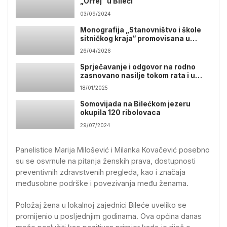
„Orfej“ u Bileći
03/09/2024
Monografija „Stanovništvo i škole
sitničkog kraja“ promovisana u
Bileći
26/04/2026
Sprječavanje i odgovor na rodno
zasnovano nasilje tokom rata i u
postratnom okruženju
18/01/2025
Somovijada na Bilećkom jezeru
okupila 120 ribolovaca
29/07/2024
Panelistice Marija Milošević i Milanka Kovačević posebno
su se osvrnule na pitanja ženskih prava, dostupnosti
preventivnih zdravstvenih pregleda, kao i značaja
međusobne podrške i povezivanja među ženama.
Položaj žena u lokalnoj zajednici Bileće uveliko se
promijenio u posljednjim godinama. Ova općina danas