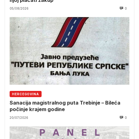
njoj plaćati zakup
05/08/2026
0
HERCEGOVINA
Sanacija magistralnog puta Trebinje – Bileća
počinje krajem godine
20/07/2026
0