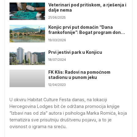
Veterinari pod pritiskom, a rješenja i
dalje nema
21/06/2025
Konjic prvi put domaćin “Dana
frankofonije”: Bogat program donosi
duh Francuske u BiH
19/03/2026
Prvi jestivi park u Konjicu
18/07/2024
FK Klis: Radovi na pomoćnom
stadionu u punom jeku
12/04/2023
U okviru Habitat Culture Festa danas, na lokaciji
Hercegovina Lodges bit će održana promocija knjige
”Izbavi nas od zla” autora i psihologa Marka Romića, koja
tematizira sve prisutniju društvenu pojavu, a to je
ovisnost o igrama na sreću.