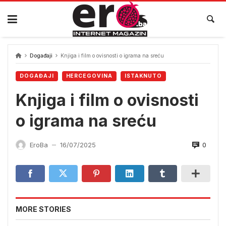
Skip
to
content
Događaji
Knjiga i film o ovisnosti o igrama na sreću
DOGAĐAJI
HERCEGOVINA
ISTAKNUTO
Knjiga i film o ovisnosti
o igrama na sreću
0
EroBa
16/07/2025
—
MORE STORIES