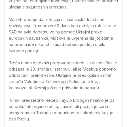
kojima su teritorijalne koncesije, razoružavanje Ukrajine i
ukidanje sigurnosnih jamstava.
Murrett dodaje da ni Rusija ni financijska tržišta ne
doživljavaju Trumpovih 50 dana kao ozbiljan rok. Iako je
SAD najavio dodatnu vojnu pomoć Ukrajini preko
europskih saveznika, Moskva je uvjerena da joj stanje
na terenu ide u korist i zasad odbacuje ideju o bilo
kakvom primirju.
Treća runda mirovnih pregovora između Ukrajine i Rusije
održana je 23. srpnja u Istanbulu, ali je Moskva ponovno
odbila puni prekid vatre. Ukrajina je predložila summit
između Volodimira Zelenskog i Putina prije kraja
kolovoza, ali Kremlj još nije prihvatio tu ponudu.
Turski predsjednik Recep Tayyip Erdoğan najavio je da
će pokušati organizirati taj susret, ali pažnja je sada
usmjerena na Trumpa i mogućnost da skrati rok koji je
dao Putinu.