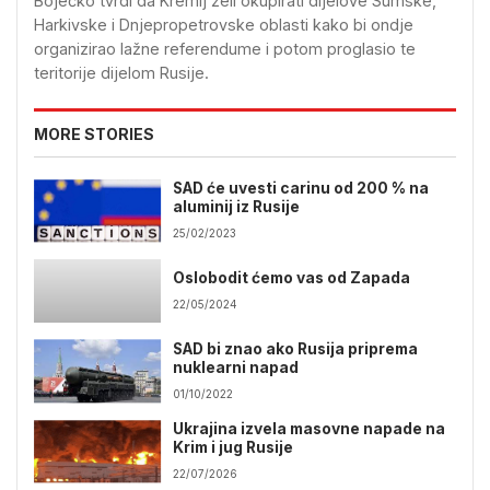
Boječko tvrdi da Kremlj želi okupirati dijelove Sumske,
Harkivske i Dnjepropetrovske oblasti kako bi ondje
organizirao lažne referendume i potom proglasio te
teritorije dijelom Rusije.
MORE STORIES
SAD će uvesti carinu od 200 % na
aluminij iz Rusije
25/02/2023
Oslobodit ćemo vas od Zapada
22/05/2024
SAD bi znao ako Rusija priprema
nuklearni napad
01/10/2022
Ukrajina izvela masovne napade na
Krim i jug Rusije
22/07/2026