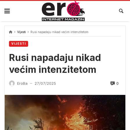
Skip
to
content
Vijesti
Rusi napadaju nikad većim intenzitetom
VIJESTI
Rusi napadaju nikad
većim intenzitetom
0
EroBa
27/07/2025
—