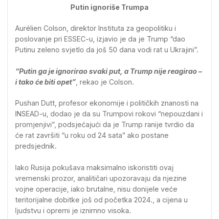
Putin ignoriše Trumpa
Aurélien Colson, direktor Instituta za geopolitiku i
poslovanje pri ESSEC-u, izjavio je da je Trump “dao
Putinu zeleno svjetlo da još 50 dana vodi rat u Ukrajini”.
“Putin ga je ignorirao svaki put, a Trump nije reagirao –
i tako će biti opet”
, rekao je Colson.
Pushan Dutt, profesor ekonomije i političkih znanosti na
INSEAD-u, dodao je da su Trumpovi rokovi “nepouzdani i
promjenjivi”, podsjećajući da je Trump ranije tvrdio da
će rat završiti “u roku od 24 sata” ako postane
predsjednik.
Iako Rusija pokušava maksimalno iskoristiti ovaj
vremenski prozor, analitičari upozoravaju da njezine
vojne operacije, iako brutalne, nisu donijele veće
teritorijalne dobitke još od početka 2024., a cijena u
ljudstvu i opremi je iznimno visoka.