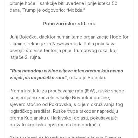
pitanje hoće li sankcije biti uvedene i prije isteka 50
dana, Trump je odgovorio: “Možda.”
Putin žuri iskoristiti rok
Jurij Boječko, direktor humanitarne organizacije Hope for
Ukraine, rekao je za Newsweek da Putin pokušava
osvojiti što više teritorija prije Trumpovog roka, koji
istječe 2. rujna.
“Rusi napadaju civilne ciljeve intenzitetom koji nismo
vidjeli još od početka rata”
, rekao je Boječko.
Prema Institutu za proučavanje rata (ISW), ruske snage
su vjerojatno zauzele naselje Novoekonomične,
sjeveroistočno od Pokrovska, s ciljem okruživanja tog
logističkog središta. Ruske trupe također napreduju
prema Kupjansku u Harkivskoj oblasti, pokušavajući
otežati ukrajinsku opskrbu na tom području.