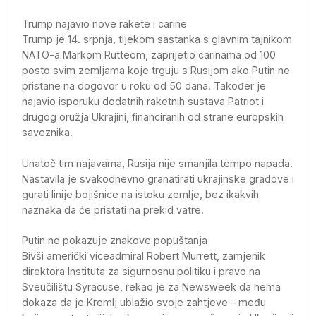
Trump najavio nove rakete i carine
Trump je 14. srpnja, tijekom sastanka s glavnim tajnikom
NATO-a Markom Rutteom, zaprijetio carinama od 100
posto svim zemljama koje trguju s Rusijom ako Putin ne
pristane na dogovor u roku od 50 dana. Također je
najavio isporuku dodatnih raketnih sustava Patriot i
drugog oružja Ukrajini, financiranih od strane europskih
saveznika.
Unatoč tim najavama, Rusija nije smanjila tempo napada.
Nastavila je svakodnevno granatirati ukrajinske gradove i
gurati linije bojišnice na istoku zemlje, bez ikakvih
naznaka da će pristati na prekid vatre.
Putin ne pokazuje znakove popuštanja
Bivši američki viceadmiral Robert Murrett, zamjenik
direktora Instituta za sigurnosnu politiku i pravo na
Sveučilištu Syracuse, rekao je za Newsweek da nema
dokaza da je Kremlj ublažio svoje zahtjeve – među