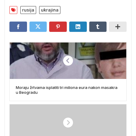
rusija
ukrajina
Moraju žrtvama isplatiti tri miliona eura nakon masakra
u Beogradu