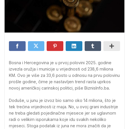
Bosna i Hercegovina je u prvoj polovini 2025. godine
izvezla oružja i municije u vrijednosti od 238,6 miliona
KM. Ovo je više za 33,6 posto u odnosu na prvu polovinu
prošle godine, čime je nastavljen trend rasta uprkos
novoj američkoj carinskoj politici, piše BiznisInfo.ba.
Doduše, u junu je izvoz bio samo oko 14 miliona, što je
tek trećina vrijednosti iz maja. No, u ovoj grani industrije
ne treba gledati pojedinačne mjesece jer se uglavnom
radi o velikim isporukama koje idu svakih nekoliko
mjeseci. Stoga podatak iz juna ne mora značiti da je