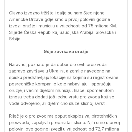
Glavno izvozno tržište i dalje su nam Sjedinjene
Američke Države gdje smo u prvoj polovini godine
izvezli oružje i municiju u vrijednosti od 75 miliona KM.
Slijede Češka Republika, Saudijska Arabija, Slovačka i
Srbija.
Gdje završava oružje
Naravno, poznato je da dobar dio ovih proizvoda
zapravo završava u Ukrajini, a zemlje navedene na
spisku predstavljaju lokacije na kojima su registrovane
posredničke kompanije koje nabavljaju i isporučuju
oružje, i većim dijelom municiju. Inače, spomenutom
iznosu treba dodati još jednu vrstu proizvoda koji se
vode odvojeno, ali djelimično služe sličnoj svrsti.
Riječ je o proizvodima poput eksploziva, pirotehničkih
proizvoda, zapaljivih preparata i slično. Njih smo u prvoj
polovini ove godine izvezli u vrijednosti od 72,7 miliona