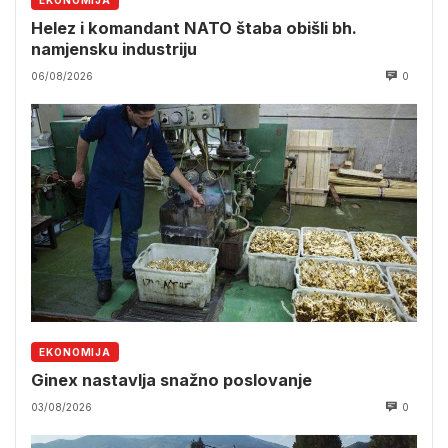
Helez i komandant NATO štaba obišli bh.
namjensku industriju
06/08/2026
0
EKONOMIJA
Ginex nastavlja snažno poslovanje
03/08/2026
0