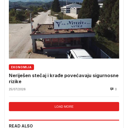
EKONOMIJA
Neriješen stečaj i krađe povećavaju sigurnosne
rizike
25/07/2026
0
LOAD MORE
READ ALSO