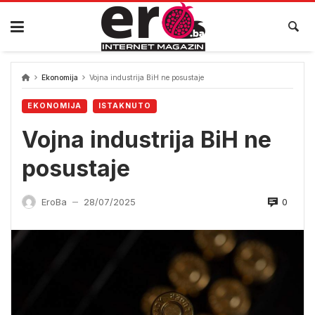
Skip
to
content
Ekonomija
Vojna industrija BiH ne posustaje
EKONOMIJA
ISTAKNUTO
Vojna industrija BiH ne
posustaje
0
EroBa
28/07/2025
—