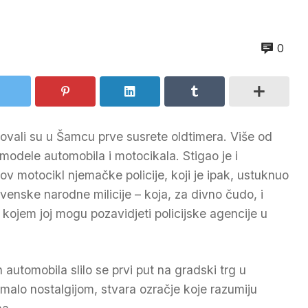
0
izovali su u Šamcu prve susrete oldtimera. Više od
 modele automobila i motocikala. Stigao je i
v motocikl njemačke policije, koji je ipak, ustuknuo
enske narodne milicije – koja, za divno čudo, i
ojem joj mogu pozavidjeti policijske agencije u
automobila slilo se prvi put na gradski trg u
malo nostalgijom, stvara ozračje koje razumiju