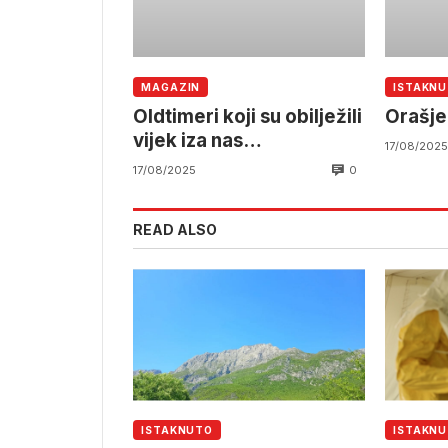
MAGAZIN
ISTAKN
Oldtimeri koji su obilježili
Orašje
vijek iza nas
17/08/2025
prodefilovali Bijeljinom
0
17/08/2025
READ ALSO
ISTAKNUTO
ISTAKN