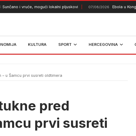
čano i vruće, mogući lokalni pljuskovi
Ebola u Kongu odn
07/08/2026
ONOMIJA
KULTURA
SPORT
HERCEGOVINA
m – u Šamcu prvi susreti oldtimera
stukne pred
amcu prvi susreti