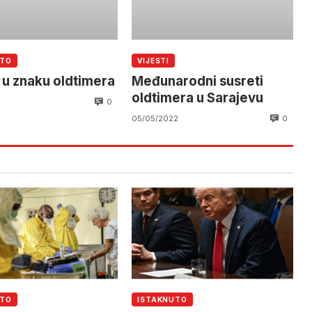
UTO
VIJESTI
 u znaku oldtimera
Međunarodni susreti
oldtimera u Sarajevu
0
0
05/05/2022
UTO
ISTAKNUTO