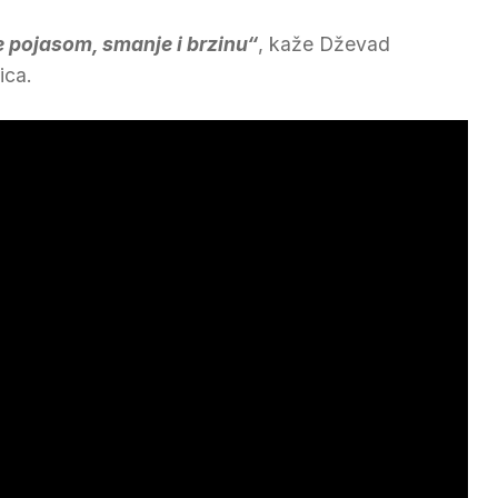
e pojasom, smanje i brzinu“
, kaže Dževad
ica.