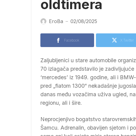
oldtimera
EroBa
02/08/2025
—
Facebook
X Twitter
Zaljubljenici u stare automobile organ
70 izlagača predstavilo je zadivljujuće
‘mercedes’ iz 1949. godine, ali i BMW-o
pred „fiatom 1300“ nekadašnje jugoslav
danas među vozačima uživa ugled, na k
regionu, ali i šire.
Neprocjenjivo bogatstvo starovremskih 
Šamcu. Adrenalin, obavijen sjetom i po