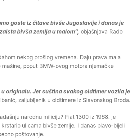
mo goste iz čitave bivše Jugoslavije i danas je
zaista bivša zemlja u malom“,
objašnjava Rado
i dahom nekog prošlog vremena. Daju prava mala
alne mašine, poput BMW-ovog motora njemačke
 u originalu. Jer suština svakog oldtimer vozila je
ibanić, zaljubljenik u oldtimere iz Slavonskog Broda.
kadašnju narodnu miliciju? Fiat 1300 iz 1968. je
rstario ulicama bivše zemlje. I danas plavo-bijeli
osebno poštovanje.