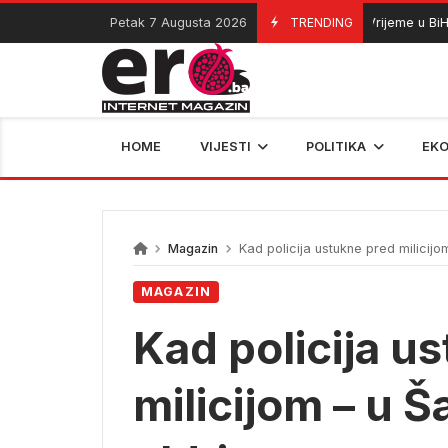
Skip
Petak 7 Augusta 2026
TRENDING
Vrijeme u BiH: Sun
07/08/2026
to
content
HOME
VIJESTI
POLITIKA
EK
Magazin
Kad policija ustukne pred milicijo
MAGAZIN
Kad policija u
milicijom – u Š