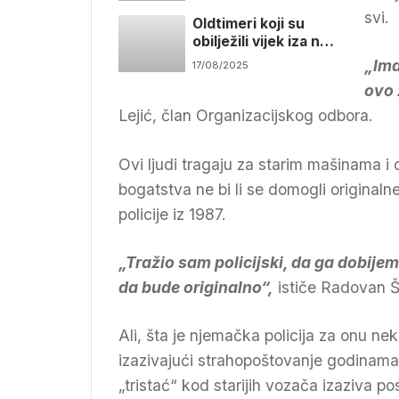
oldtimera
svi.
Oldtimeri koji su
obilježili vijek iza nas
prodefilovali
„Ima
17/08/2025
Bijeljinom
ovo 
Lejić, član Organizacijskog odbora.
Ovi ljudi tragaju za starim mašinama 
bogatstva ne bi li se domogli origin
policije iz 1987.
„Tražio sam policijski, da ga dobijem
da bude originalno“,
ističe Radovan Š
Ali, šta je njemačka policija za onu ne
izazivajući strahopoštovanje godinama k
„tristać“ kod starijih vozača izaziva p