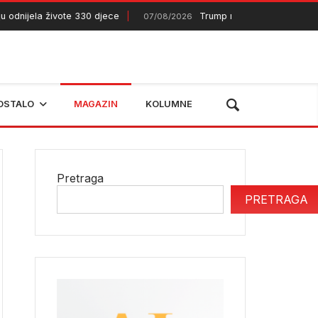
ijela živote 330 djece
Trump najavljuje skori kraj rata 
07/08/2026
OSTALO
MAGAZIN
KOLUMNE
Pretraga
PRETRAGA