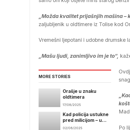
samo oni koji osjete miris starog benzi
„Možda kvalitet prijašnjih mašina – k
zaljubljenik u oldtimere iz Tolise kod O
Vremešni ljepotani i udobne drumske la
„Mašu ljudi, zanimljivo im je to“,
kaže
Ovdj
MORE STORIES
snag
Orašje u znaku
„Kad
oldtimera
košt
17/08/2025
Madž
Kad policija ustukne
pred milicijom – u
Šamcu prvi susreti
Po l
02/08/2025