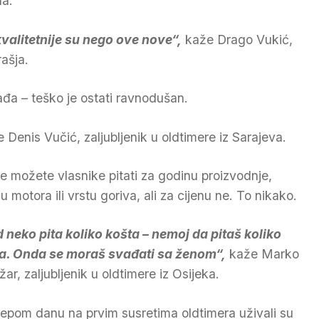
na.
valitetnije su nego ove nove“,
kaže Drago Vukić,
rašja.
đa – teško je ostati ravnodušan.
 Denis Vučić, zaljubljenik u oldtimere iz Sarajeva.
e možete vlasnike pitati za godinu proizvodnje,
u motora ili vrstu goriva, ali za cijenu ne. To nikako.
 neko pita koliko košta – nemoj da pitaš koliko
a. Onda se moraš svađati sa ženom“,
kaže Marko
ar, zaljubljenik u oldtimere iz Osijeka.
ijepom danu na prvim susretima oldtimera uživali su