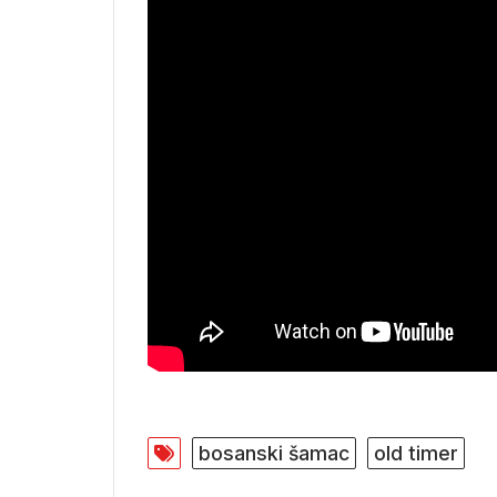
bosanski šamac
old timer