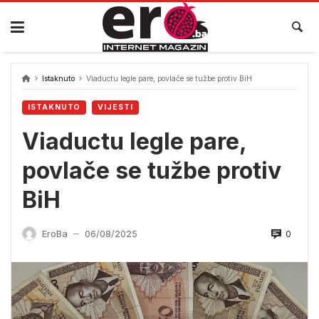
Skip
to
content
Istaknuto
Viaductu legle pare, povlače se tužbe protiv BiH
ISTAKNUTO
VIJESTI
Viaductu legle pare,
povlače se tužbe protiv
BiH
0
EroBa
06/08/2025
—