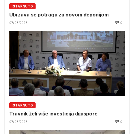
ISTAKNUTO
Ubrzava se potraga za novom deponijom
07/08/2026
0
ISTAKNUTO
Travnik želi više investicija dijaspore
07/08/2026
0