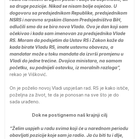
sa druge pozicije. Nikad se nisam bolje osjećao. U
dogovoru sa predsjednikom Republike, predsjednikom
NSRS i naravno srpskim članom Predsjedništva BiH,
odlučili smo da se bira nova Vlada. Ovo je dan koji sam
očekivao i kada sam imenovan za predsjednika Vlade
RS. Moram da podsjetim da Ustav RS i Zakon kaže da
kada birate Vladu RS, imate ustavnu obavezu, a
mandatar može u toku mandata da izvrši promjenu u
Vladi do jedne trećine. Dvojica ministara, na samom
početku, su podnijeli ostavku, iz moralnih razloga”,
rekao je Višković.
On je poželio novoj Vladi uspješan rad. RS je kako ističe,
poželjna za život, te da je ponosan na sve što je do
sada urađeno.
Dok ne postignemo naš krajnji cilj
“Želim uspjeh u radu svima koji će u narednom periodu
obavljati pozicije koje sam ja radio. Ja ću biti tu i dlje,