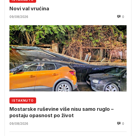
Novi val vrućina
09/08/2026
0
ISTAKNUTO
Mostarske ruševine više nisu samo ruglo –
postaju opasnost po život
09/08/2026
0