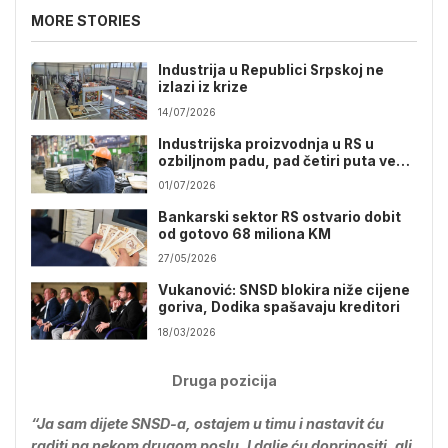
MORE STORIES
Industrija u Republici Srpskoj ne
izlazi iz krize
14/07/2026
Industrijska proizvodnja u RS u
ozbiljnom padu, pad četiri puta veći
nego lani
01/07/2026
Bankarski sektor RS ostvario dobit
od gotovo 68 miliona KM
27/05/2026
Vukanović: SNSD blokira niže cijene
goriva, Dodika spašavaju kreditori
18/03/2026
Druga pozicija
“Ja sam dijete SNSD-a, ostajem u timu i nastavit ću
raditi na nekom drugom poslu. I dalje ću doprinositi, ali