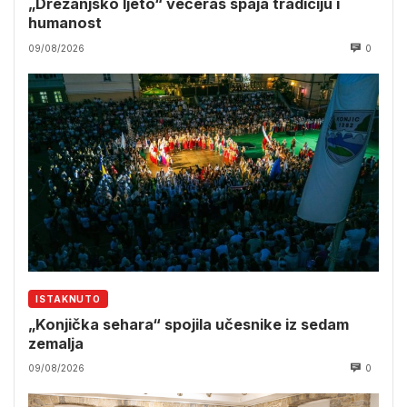
„Drežanjsko ljeto“ večeras spaja tradiciju i
humanost
09/08/2026
0
ISTAKNUTO
„Konjička sehara“ spojila učesnike iz sedam
zemalja
09/08/2026
0