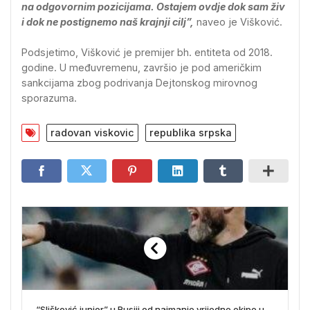
na odgovornim pozicijama. Ostajem ovdje dok sam živ
i dok ne postignemo naš krajnji cilj”,
naveo je Višković.
Podsjetimo, Višković je premijer bh. entiteta od 2018.
godine. U međuvremenu, završio je pod američkim
sankcijama zbog podrivanja Dejtonskog mirovnog
sporazuma.
radovan viskovic
republika srpska
“Slišković junior” u Rusiji od najmanje vrijedne ekipe u