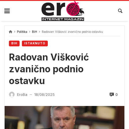
Skip
to
content
Politika
BiH
Radovan Višković zvanično podnio ostavku
BIH
ISTAKNUTO
Radovan Višković
zvanično podnio
ostavku
0
EroBa
18/08/2025
—