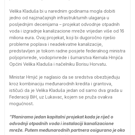
Velika Kladuša bi u narednim godinama mogla dobiti
jedno od najznačajnijih infrastrukturnih ulaganja u
posljednjim decenijama – projekat odvodnje otpadnih
voda i izgradnje kanalizacione mreže vrijedan više od 16
miliona eura. Ovaj projekat, koji bi dugoročno riješio
probleme poplava i neadekvatne kanalizacije,
predstavljen je tokom radne posjete federalnog ministra
poljoprivrede, vodoprivrede i šumarstva Kemala Hrnjića
Općini Velika Kladuša i načelniku Borisu Horvatu.
Ministar Hrnjić je naglasio da se sredstva obezbjeđuju
kroz kombinaciju međunarodnih kredita i grantova,
ističući da je Velika Kladuša jedan od samo dva grada u
Federaciji BiH, uz Lukavac, kojem se pruža ovakva
mogućnost.
“Planiramo jedan kapitalni projekat kada je riječ o
odvodnji otpadnih voda i instalaciji kanalizacione
mreže. Putem međunarodnih partnera osigurano je oko