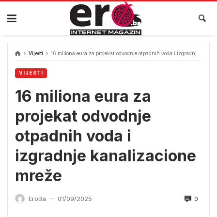
Skip
to
content
Vijesti
16 miliona eura za projekat odvodnje otpadnih voda i izgradnje kanalizacione mreže
VIJESTI
16 miliona eura za
projekat odvodnje
otpadnih voda i
izgradnje kanalizacione
mreže
0
EroBa
01/09/2025
—