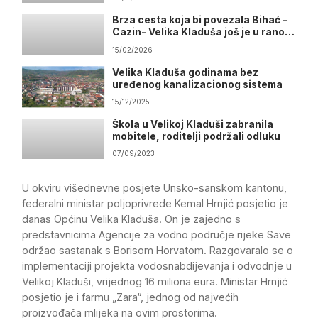
Brza cesta koja bi povezala Bihać –
Cazin- Velika Kladuša još je u ranoj
fazi
15/02/2026
Velika Kladuša godinama bez
uređenog kanalizacionog sistema
15/12/2025
Škola u Velikoj Kladuši zabranila
mobitele, roditelji podržali odluku
07/09/2023
U okviru višednevne posjete Unsko-sanskom kantonu,
federalni ministar poljoprivrede Kemal Hrnjić posjetio je
danas Općinu Velika Kladuša. On je zajedno s
predstavnicima Agencije za vodno područje rijeke Save
održao sastanak s Borisom Horvatom. Razgovaralo se o
implementaciji projekta vodosnabdijevanja i odvodnje u
Velikoj Kladuši, vrijednog 16 miliona eura. Ministar Hrnjić
posjetio je i farmu „Zara“, jednog od najvećih
proizvođača mlijeka na ovim prostorima.