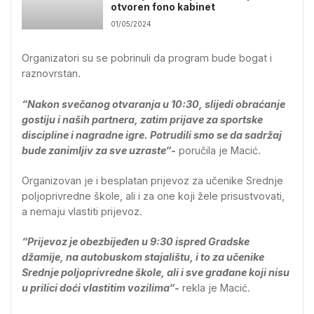
otvoren fono kabinet
01/05/2024
Organizatori su se pobrinuli da program bude bogat i
raznovrstan.
“Nakon svečanog otvaranja u 10:30, slijedi obraćanje
gostiju i naših partnera, zatim prijave za sportske
discipline i nagradne igre. Potrudili smo se da sadržaj
bude zanimljiv za sve uzraste“-
poručila je Macić.
Organizovan je i besplatan prijevoz za učenike Srednje
poljoprivredne škole, ali i za one koji žele prisustvovati,
a nemaju vlastiti prijevoz.
“Prijevoz je obezbijeđen u 9:30 ispred Gradske
džamije, na autobuskom stajalištu, i to za učenike
Srednje poljoprivredne škole, ali i sve građane koji nisu
u prilici doći vlastitim vozilima“-
rekla je Macić.