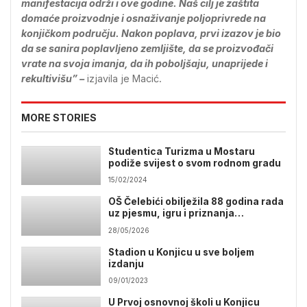
manifestacija održi i ove godine. Naš cilj je zaštita
domaće proizvodnje i osnaživanje poljoprivrede na
konjičkom području. Nakon poplava, prvi izazov je bio
da se sanira poplavljeno zemljište, da se proizvođači
vrate na svoja imanja, da ih poboljšaju, unaprijede i
rekultivišu” –
izjavila je Macić.
MORE STORIES
Studentica Turizma u Mostaru
podiže svijest o svom rodnom gradu
15/02/2024
OŠ Čelebići obilježila 88 godina rada
uz pjesmu, igru i priznanja
učenicima
28/05/2026
Stadion u Konjicu u sve boljem
izdanju
09/01/2023
U Prvoj osnovnoj školi u Konjicu