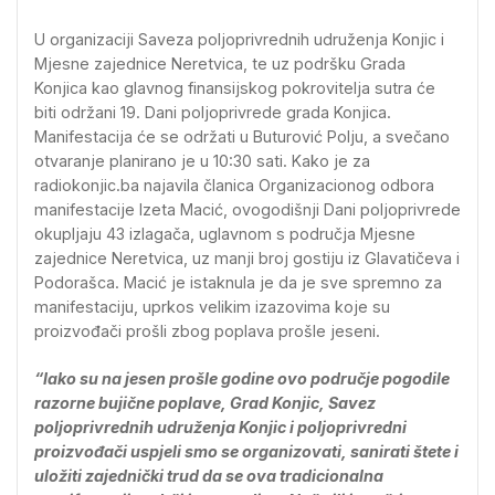
U organizaciji Saveza poljoprivrednih udruženja Konjic i
Mjesne zajednice Neretvica, te uz podršku Grada
Konjica kao glavnog finansijskog pokrovitelja sutra će
biti održani 19. Dani poljoprivrede grada Konjica.
Manifestacija će se održati u Buturović Polju, a svečano
otvaranje planirano je u 10:30 sati. Kako je za
radiokonjic.ba najavila članica Organizacionog odbora
manifestacije Izeta Macić, ovogodišnji Dani poljoprivrede
okupljaju 43 izlagača, uglavnom s područja Mjesne
zajednice Neretvica, uz manji broj gostiju iz Glavatičeva i
Podorašca. Macić je istaknula je da je sve spremno za
manifestaciju, uprkos velikim izazovima koje su
proizvođači prošli zbog poplava prošle jeseni.
“Iako su na jesen prošle godine ovo područje pogodile
razorne bujične poplave, Grad Konjic, Savez
poljoprivrednih udruženja Konjic i poljoprivredni
proizvođači uspjeli smo se organizovati, sanirati štete i
uložiti zajednički trud da se ova tradicionalna