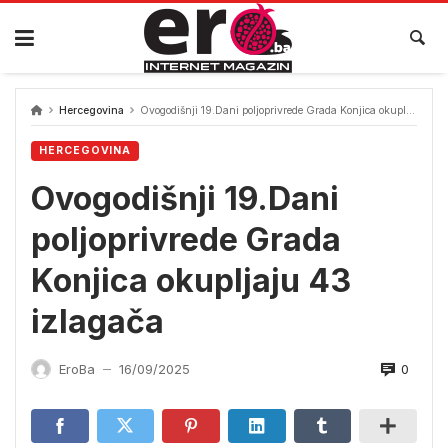
Skip
to
content
Hercegovina
Ovogodišnji 19.Dani poljoprivrede Grada Konjica okupljaju 43 izlagača
HERCEGOVINA
Ovogodišnji 19.Dani
poljoprivrede Grada
Konjica okupljaju 43
izlagača
0
EroBa
16/09/2025
—