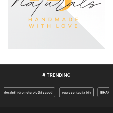
# TRENDING
alni hidrometerološki zavod
reprezentacija bih
BIHAMK