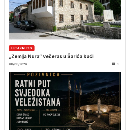
ISTAKNUTO
„Zemlja Nura“ večeras u Šarića kući
08/08/2026
0