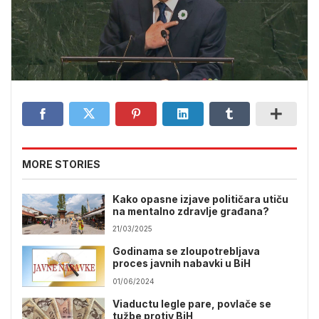
MORE STORIES
Kako opasne izjave političara utiču
na mentalno zdravlje građana?
21/03/2025
Godinama se zloupotrebljava
proces javnih nabavki u BiH
01/06/2024
Viaductu legle pare, povlače se
tužbe protiv BiH