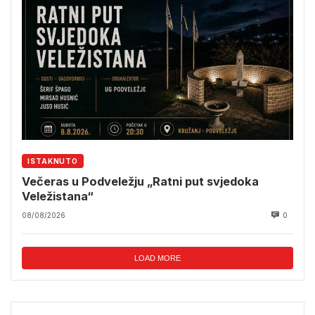
ISTAKNUTO
Večeras u Podveležju „Ratni put svjedoka
Veležistana“
08/08/2026
0
LOAD MORE