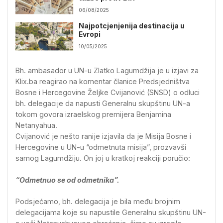
06/08/2025
Najpotcjenjenija destinacija u
Evropi
10/05/2025
Bh. ambasador u UN-u Zlatko Lagumdžija je u izjavi za
Klix.ba reagirao na komentar članice Predsjedništva
Bosne i Hercegovine Željke Cvijanović (SNSD) o odluci
bh. delegacije da napusti Generalnu skupštinu UN-a
tokom govora izraelskog premijera Benjamina
Netanyahua.
Cvijanović je nešto ranije izjavila da je Misija Bosne i
Hercegovine u UN-u “odmetnuta misija”, prozvavši
samog Lagumdžiju. On joj u kratkoj reakciji poručio:
“Odmetnuo se od odmetnika”.
Podsjećamo, bh. delegacija je bila među brojnim
delegacijama koje su napustile Generalnu skupštinu UN-