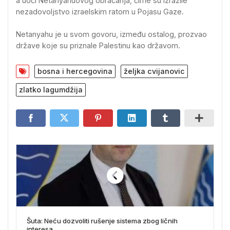
a uoči Netanyahuovog obraćanja, čime su izrazile
nezadovoljstvo izraelskim ratom u Pojasu Gaze.
Netanyahu je u svom govoru, između ostalog, prozvao
države koje su priznale Palestinu kao državom.
bosna i hercegovina
željka cvijanovic
zlatko lagumdžija
Šuta: Neću dozvoliti rušenje sistema zbog ličnih
interesa