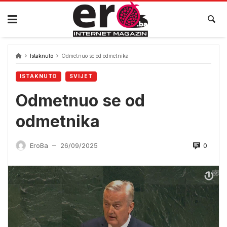
Skip
to
content
Istaknuto
Odmetnuo se od odmetnika
ISTAKNUTO
SVIJET
Odmetnuo se od
odmetnika
0
EroBa
26/09/2025
—