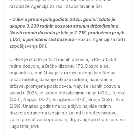
raspolaže Agencija za rad i zapošljavanje BiH.
– U BiH u prvom polugodištu 2025. godini izdato je
ukupno 3.239 radnih dozvola stranim državljanima.
Novih radnih dozvola je bilo je 2.218, produženo je njih
1.021, a poništeno 158 dozvola –
kažu u Agenciji za rad i
zapošljavanje BiH.
U FBiH je izdato je 1.511 radnih dozvola, u RS-u 1.553
radne dozvole, a Brčko distriktu 175. Dozvole se,
pojasnili su, poništavaju iz raznih razloga kao što su
otkaz radniku, davanje otkaza radnika, napuštanje
države, promjena poslodavca. Najviše radnih dozvola
zasad u 2025. je izdato državljanima Indije (438), Turske
(400), Nepala (377), Banglaeša (373), Srbije (353) i Kine
(259). Unazad godinama ubjedljivo najviše radnih
dozvola strancima izdaje se za rad u građevinarstvu,
zatim prerađivačkoj industriji, trgovini, kao i hotelijerstvu
i ugostiteljstvu.