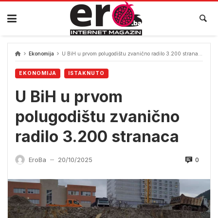
Skip
to
content
Ekonomija
U BiH u prvom polugodištu zvanično radilo 3.200 stranaca
EKONOMIJA
ISTAKNUTO
U BiH u prvom
polugodištu zvanično
radilo 3.200 stranaca
0
EroBa
20/10/2025
—