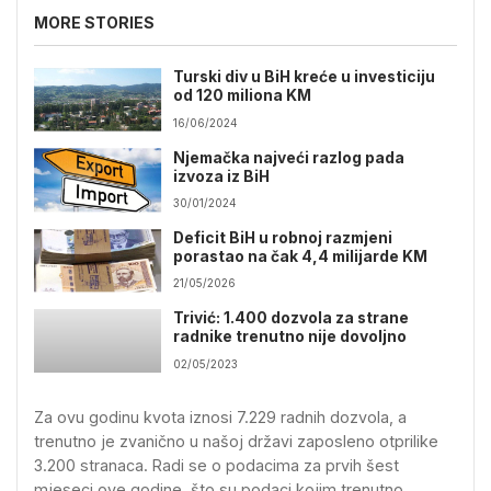
MORE STORIES
Turski div u BiH kreće u investiciju
od 120 miliona KM
16/06/2024
Njemačka najveći razlog pada
izvoza iz BiH
30/01/2024
Deficit BiH u robnoj razmjeni
porastao na čak 4,4 milijarde KM
21/05/2026
Trivić: 1.400 dozvola za strane
radnike trenutno nije dovoljno
02/05/2023
Za ovu godinu kvota iznosi 7.229 radnih dozvola, a
trenutno je zvanično u našoj državi zaposleno otprilike
3.200 stranaca. Radi se o podacima za prvih šest
mjeseci ove godine, što su podaci kojim trenutno