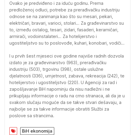
Ovako je predviđeno i za iduću godinu. Prema
predloženoj odluci, potrebe za prerađivačku industriju
odnose se na zanimanja kao što su mesari, pekari,
električari, bravari, varioci, stolari… Za građevinarstvo su
to, između ostalog, tesari, zidari, fasaderi, keramičari,
armirači, vodoinstalateri… Za hotelijerstvo i
ugostiteljstvo su to poslovođe, kuhari, konobari, vodiči…
I u prvih šest mjeseci ove godine najviše radnih dozvola
izdato je za građevinarstvo (963), prerađivačku
industriju (503), trgovinu (398), ostale uslužne
djelatnosti (336), umjetnost, zabava, rekreacija (242), te
hotelijerstvo i ugostiteljstvo (220). U Agenciji za rad i
zapošljavanje BiH napominju da nisu nadležni i ne
prikupljaju informacije o radu na crno stranaca, ali da je u
svakom slučaju moguće da se takve stvari dešavaju, a
najbolje se za takve informacije obratiti Službi za
poslove sa strancima.
BiH ekonomija