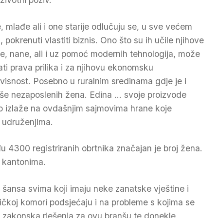
, mlađe ali i one starije odlučuju se, u sve većem
, pokrenuti vlastiti biznis. Ono što su ih učile njihove
e, nane, ali i uz pomoć modernih tehnologija, može
ati prava prilika i za njihovu ekonomsku
visnost. Posebno u ruralnim sredinama gdje je i
iše nezaposlenih žena. Edina … svoje proizvode
o izlaže na ovdašnjim sajmovima hrane koje
m udruženjima.
4300 registriranih obrtnika značajan je broj žena.
m kantonima.
t šansa svima koji imaju neke zanatske vještine i
ičkoj komori podsjećaju i na probleme s kojima se
 zakonska rješenja za ovu branšu te donekle