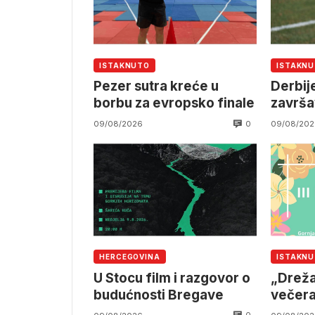
ISTAKNUTO
ISTAKN
Pezer sutra kreće u
Derbij
borbu za evropsko finale
završa
0
09/08/2026
09/08/202
HERCEGOVINA
ISTAKN
U Stocu film i razgovor o
„Dreža
budućnosti Bregave
večeras
human