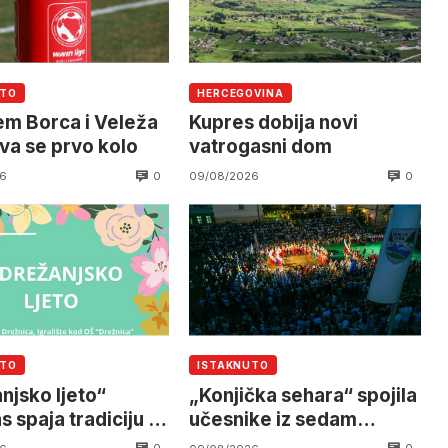
UTO
HERCEGOVINA
em Borca i Veleža
Kupres dobija novi
va se prvo kolo
vatrogasni dom
0
0
6
09/08/2026
UTO
ISTAKNUTO
njsko ljeto“
„Konjička sehara“ spojila
 spaja tradiciju i
učesnike iz sedam
ost
zemalja