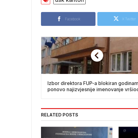
Facebook
X Twitter
Izbor direktora FUP-a blokiran godina
ponovo najizvjesnije imenovanje vršio
dužnosti
RELATED POSTS