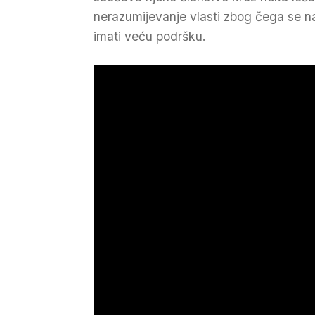
nerazumijevanje vlasti zbog čega se n
imati veću podršku.