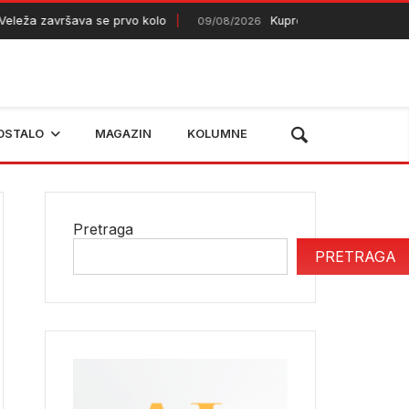
ža završava se prvo kolo
Kupres dobija novi vatrogasn
09/08/2026
OSTALO
MAGAZIN
KOLUMNE
Pretraga
PRETRAGA