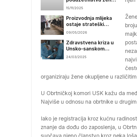
kao primjerima dobre
15/11/2025
prakse
Žene
Proizvodnja mlijeka
ostaje strateški
broju
prioritet
09/05/2026
majk
post
Zdravstvena kriza u
Unsko-sanskom
neza
kantonu
24/03/2025
najv
čest
organiziraju žene okupljene u različiti
U Obrtničkoj komori USK kažu da među 
Najviše u odnosu na obrtnike u drugi
Iako je registracija kroz kućnu radinos
znanje da dođu do zaposlenja, u Obrtn
suočava njeno članstvo kroz neka loša