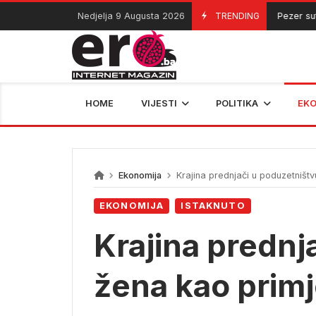
Skip
Nedjelja 9 Augusta 2026
TRENDING
Pezer sutra k
09/08/2026
to
content
HOME
VIJESTI
POLITIKA
EK
Ekonomija
Krajina prednjači u poduzetništ
EKONOMIJA
ISTAKNUTO
Krajina prednj
žena kao prim