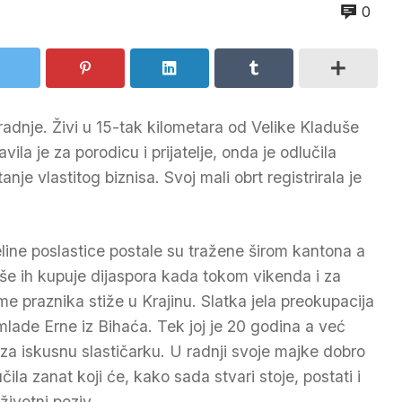
0
radnje. Živi u 15-tak kilometara od Velike Kladuše
ila je za porodicu i prijatelje, onda je odlučila
tanje vlastitog biznisa. Svoj mali obrt registrirala je
line poslastice postale su tražene širom kantona a
iše ih kupuje dijaspora kada tokom vikenda i za
eme praznika stiže u Krajinu. Slatka jela preokupacija
 mlade Erne iz Bihaća. Tek joj je 20 godina a već
 za iskusnu slastičarku. U radnji svoje majke dobro
učila zanat koji će, kako sada stvari stoje, postati i
životni poziv.