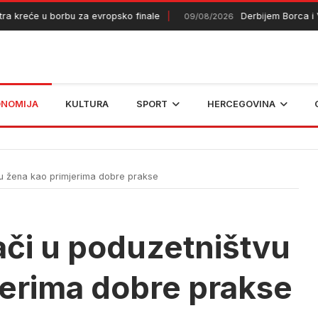
reće u borbu za evropsko finale
Derbijem Borca i Vele
09/08/2026
ONOMIJA
KULTURA
SPORT
HERCEGOVINA
vu žena kao primjerima dobre prakse
ači u poduzetništvu
jerima dobre prakse