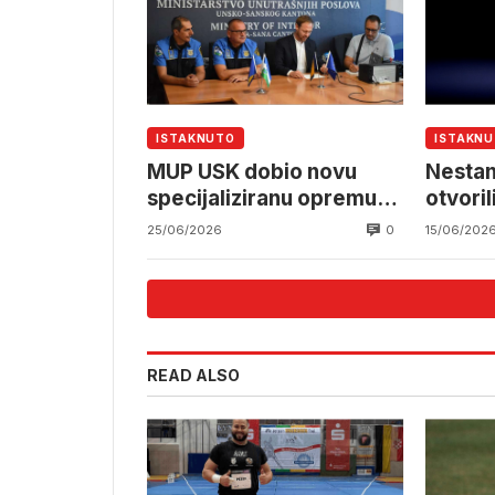
ISTAKNUTO
ISTAKN
MUP USK dobio novu
Nestanc
specijaliziranu opremu
otvoril
vrijednu oko 100.000 KM
elektr
0
25/06/2026
15/06/202
sistem
READ ALSO