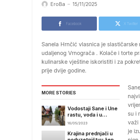
EroBa
15/11/2025
—
Facebook
X Twitter
Sanela Hrnčić vlasnica je slastičarske 
udaljenog Vrnograča . Kolače i torte prav
kulinarske vještine iskoristiti i za pokre
prije dvije godine.
Sane
MORE STORIES
najv
vrij
Vodostaji Sane i Une
su i
rastu, voda i u
objektima za
važi
16/05/2023
stanovanje
je iz
Krajina prednjači u
njen 
poduzetništvu žena