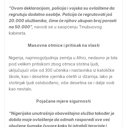
“Ovom deklaracijom, policija i vojska su ovlaštene da
regrutuju dodatno osoblje. Policija će regrutovati još
20.000 službenika, čime će njihov ukupan broj porasti
na 50.000”,
navodi se u saopćenju Tinubuovog
kabineta.
Masovne otmice i pritisak na vlasti
Nigerija, najmnogoljudnija zemlja u Africi, nedavno je bila
pod velikim pritiskom zbog otmica stotina ljudi,
uključujući više od 300 učenika i nastavnika iz katoličke
škole, kao i desetine vjernika otetih iz džamija. Iako je
stotinjak ljudi oslobođeno, više desetina se i dalje vodi
kao nestalo.
Pojačane mjere sigurnosti
“Nigerijska unutrašnja obaveštajna služba također je
dobila moje ovlaštenje da odmah rasporedi sve već
obučene šumske čuvare kako bi istrebili teroriste i