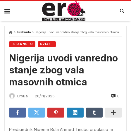
Skip
to
content
Istaknuto
Nigerija uvodi vanredno stanje zbog vala masovnih otmica
ISTAKNUTO
SVIJET
Nigerija uvodi vanredno
stanje zbog vala
masovnih otmica
0
EroBa
26/11/2025
—
Predsjednik Nigerije Bola Ahmed Tinubu proglasio je