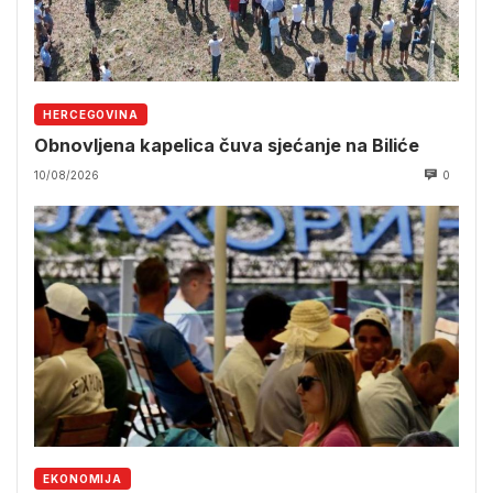
HERCEGOVINA
Obnovljena kapelica čuva sjećanje na Biliće
10/08/2026
0
EKONOMIJA