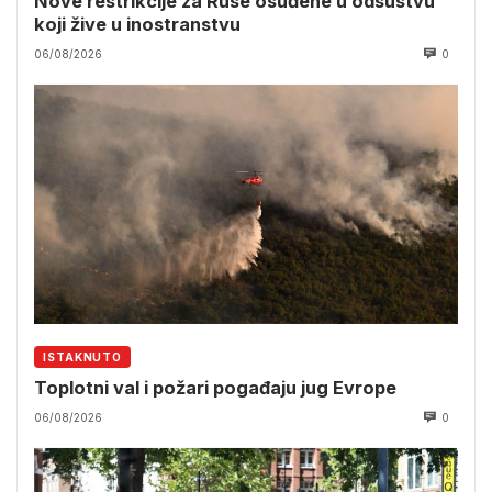
Nove restrikcije za Ruse osuđene u odsustvu
koji žive u inostranstvu
06/08/2026
0
ISTAKNUTO
Toplotni val i požari pogađaju jug Evrope
06/08/2026
0