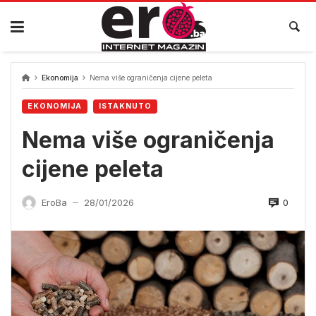
Skip
to
content
Ekonomija
Nema više ograničenja cijene peleta
EKONOMIJA
ISTAKNUTO
Nema više ograničenja
cijene peleta
0
EroBa
28/01/2026
—