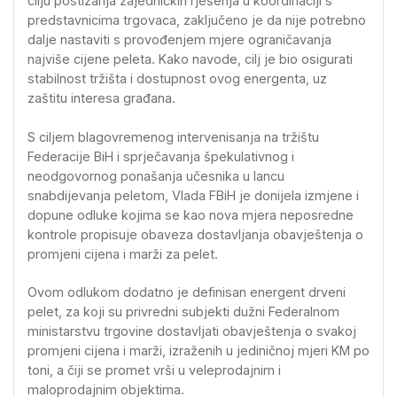
cilju postizanja zajedničkih rješenja u koordinaciji s
predstavnicima trgovaca, zaključeno je da nije potrebno
dalje nastaviti s provođenjem mjere ograničavanja
najviše cijene peleta. Kako navode, cilj je bio osigurati
stabilnost tržišta i dostupnost ovog energenta, uz
zaštitu interesa građana.
S ciljem blagovremenog intervenisanja na tržištu
Federacije BiH i sprječavanja špekulativnog i
neodgovornog ponašanja učesnika u lancu
snabdijevanja peletom, Vlada FBiH je donijela izmjene i
dopune odluke kojima se kao nova mjera neposredne
kontrole propisuje obaveza dostavljanja obavještenja o
promjeni cijena i marži za pelet.
Ovom odlukom dodatno je definisan energent drveni
pelet, za koji su privredni subjekti dužni Federalnom
ministarstvu trgovine dostavljati obavještenja o svakoj
promjeni cijena i marži, izraženih u jediničnoj mjeri KM po
toni, a čiji se promet vrši u veleprodajnim i
maloprodajnim objektima.