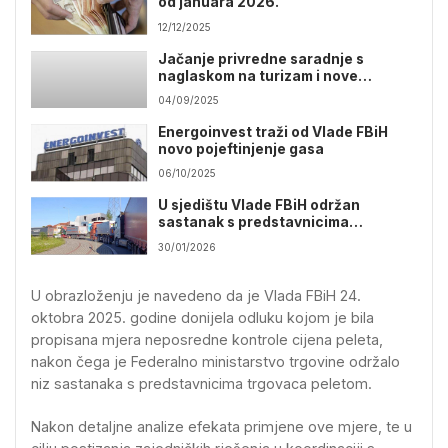
od januara 2026.
12/12/2025
Jačanje privredne saradnje s
naglaskom na turizam i nove
investicije
04/09/2025
Energoinvest traži od Vlade FBiH
novo pojeftinjenje gasa
06/10/2025
U sjedištu Vlade FBiH održan
sastanak s predstavnicima
Konzorcijuma logistika BiH
30/01/2026
U obrazloženju je navedeno da je Vlada FBiH 24.
oktobra 2025. godine donijela odluku kojom je bila
propisana mjera neposredne kontrole cijena peleta,
nakon čega je Federalno ministarstvo trgovine održalo
niz sastanaka s predstavnicima trgovaca peletom.
Nakon detaljne analize efekata primjene ove mjere, te u