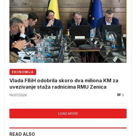
EKONOMIJA
Vlada FBiH odobrila skoro dva miliona KM za
uvezivanje staža radnicima RMU Zenica
14/07/2026
0
LOAD MORE
READ ALSO