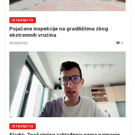
ISTAKNUTO
Pojačane inspekcije na gradilištima zbog
ekstremnih vrućina
05/08/2026
0
ISTAKNUTO
Sladić: Značajnijeg zahlađenja nema najmanje