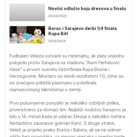
Novčić odlučio boju dresova u finalu
26/04/2022
Borac i Sarajevo derbi 1/4 finala
Kupa BiH
13/02/2024
Fudbaleri Veleža ostvarili su minimalnu, ali zlata vrijednu
pobjedu protiv Sarajeva na stadionu “Asim Ferhatović
Hase” u prvom susretu četvrtfinala Kupa Bosne i
Hercegovine. Mostarci su slavili rezultatom 1:0, čime su
se značajno približili plasmanu u polufinale
najmasovnijeg takmičenja u zemlji.
Prvo poluvrijeme ponudilo je nekoliko ozbiljnih prilika,
prvenstveno za domaći tim. Najbliži vodstvu Sarajevo je
bilo u 14. minuti kada je udarac Elezija s nekoliko metara
fantastično zaustavio golman Karić. S druge strane,
Velež je prijetio preko Đurića i Babića, ali se na odmor
otišlo bez pogodaka, uz mnogo grešaka u predaji lopte