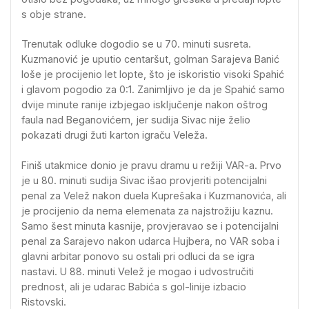
s obje strane.
Trenutak odluke dogodio se u 70. minuti susreta.
Kuzmanović je uputio centaršut, golman Sarajeva Banić
loše je procijenio let lopte, što je iskoristio visoki Spahić
i glavom pogodio za 0:1. Zanimljivo je da je Spahić samo
dvije minute ranije izbjegao isključenje nakon oštrog
faula nad Beganovićem, jer sudija Sivac nije želio
pokazati drugi žuti karton igraču Veleža.
Finiš utakmice donio je pravu dramu u režiji VAR-a. Prvo
je u 80. minuti sudija Sivac išao provjeriti potencijalni
penal za Velež nakon duela Kuprešaka i Kuzmanovića, ali
je procijenio da nema elemenata za najstrožiju kaznu.
Samo šest minuta kasnije, provjeravao se i potencijalni
penal za Sarajevo nakon udarca Hujbera, no VAR soba i
glavni arbitar ponovo su ostali pri odluci da se igra
nastavi. U 88. minuti Velež je mogao i udvostručiti
prednost, ali je udarac Babića s gol-linije izbacio
Ristovski.