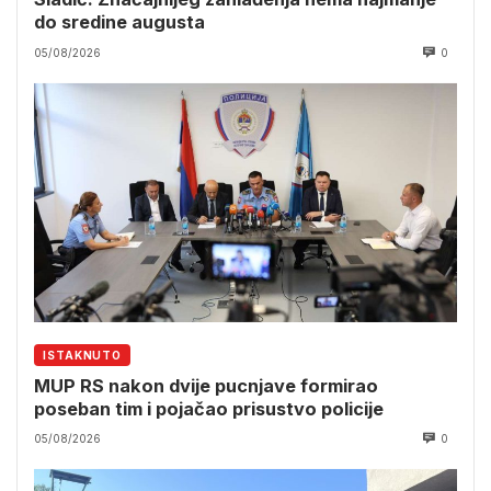
do sredine augusta
05/08/2026
0
ISTAKNUTO
MUP RS nakon dvije pucnjave formirao
poseban tim i pojačao prisustvo policije
05/08/2026
0