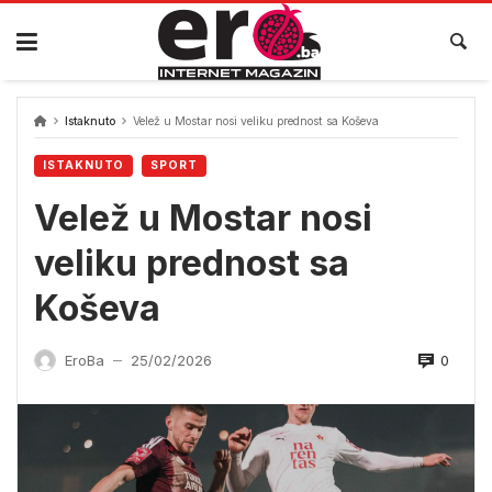
Skip
to
content
Istaknuto
Velež u Mostar nosi veliku prednost sa Koševa
ISTAKNUTO
SPORT
Velež u Mostar nosi
veliku prednost sa
Koševa
0
EroBa
25/02/2026
—