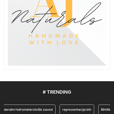
# TRENDING
ralni hidrometerološki zavod
reprezentacija bih
BIHAMK