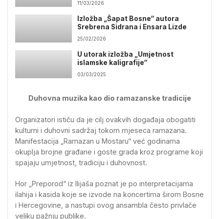
11/03/2026
Izložba „Šapat Bosne“ autora
Srebrena Sidrana i Ensara Lizde
25/02/2026
U utorak izložba „Umjetnost
islamske kaligrafije“
03/03/2025
Duhovna muzika kao dio ramazanske tradicije
Organizatori ističu da je cilj ovakvih događaja obogatiti
kulturni i duhovni sadržaj tokom mjeseca ramazana.
Manifestacija „Ramazan u Mostaru“ već godinama
okuplja brojne građane i goste grada kroz programe koji
spajaju umjetnost, tradiciju i duhovnost.
Hor „Preporod“ iz Ilijaša poznat je po interpretacijama
ilahija i kasida koje se izvode na koncertima širom Bosne
i Hercegovine, a nastupi ovog ansambla često privlače
veliku pažnju publike.