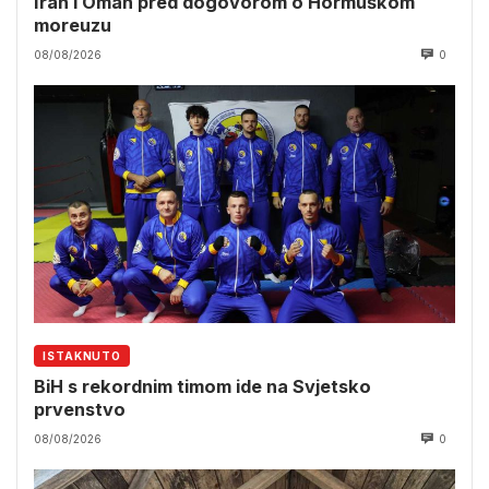
Iran i Oman pred dogovorom o Hormuškom
moreuzu
08/08/2026
0
ISTAKNUTO
BiH s rekordnim timom ide na Svjetsko
prvenstvo
08/08/2026
0