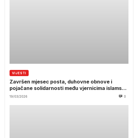
VIJESTI
Završen mjesec posta, duhovne obnove i
pojačane solidarnosti među vjernicima islamske
vjere
19/03/2026
0