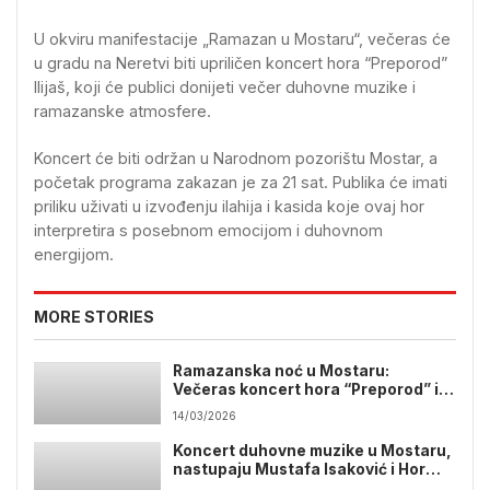
U okviru manifestacije „Ramazan u Mostaru“, večeras će
u gradu na Neretvi biti upriličen koncert hora “Preporod”
Ilijaš, koji će publici donijeti večer duhovne muzike i
ramazanske atmosfere.
Koncert će biti održan u Narodnom pozorištu Mostar, a
početak programa zakazan je za 21 sat. Publika će imati
priliku uživati u izvođenju ilahija i kasida koje ovaj hor
interpretira s posebnom emocijom i duhovnom
energijom.
MORE STORIES
Ramazanska noć u Mostaru:
Večeras koncert hora “Preporod” iz
Ilijaša
14/03/2026
Koncert duhovne muzike u Mostaru,
nastupaju Mustafa Isaković i Hor
Sejfullah