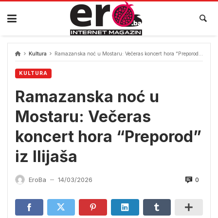
Skip
to
content
Kultura
Ramazanska noć u Mostaru: Večeras koncert hora “Preporod” iz Ilijaša
KULTURA
Ramazanska noć u
Mostaru: Večeras
koncert hora “Preporod”
iz Ilijaša
0
EroBa
14/03/2026
—