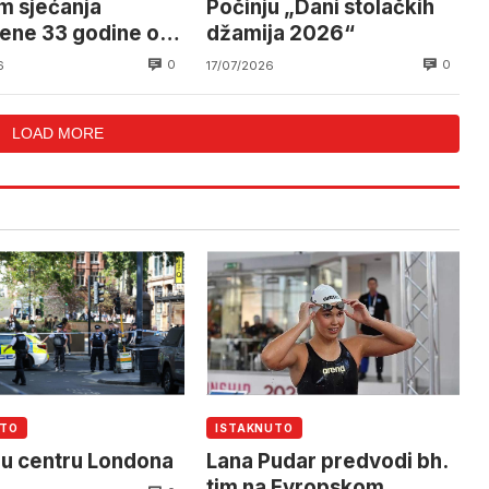
 sjećanja
Počinju „Dani stolačkih
žene 33 godine od
džamija 2026“
a i stradanja
0
0
6
17/07/2026
ka južne
govine
LOAD MORE
UTO
ISTAKNUTO
u centru Londona
Lana Pudar predvodi bh.
tim na Evropskom