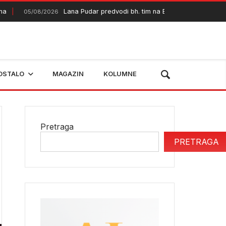
Lana Pudar predvodi bh. tim na Evropskom prvenstvu u P
05/08/2026
OSTALO
MAGAZIN
KOLUMNE
Pretraga
PRETRAGA