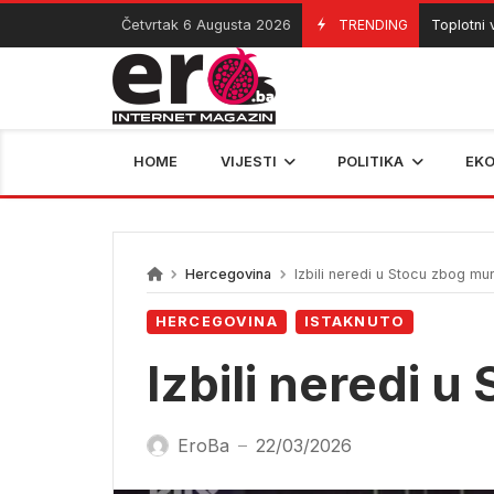
Skip
Četvrtak 6 Augusta 2026
TRENDING
Toplotni val i
06/08/2026
to
content
HOME
VIJESTI
POLITIKA
EK
Hercegovina
Izbili neredi u Stocu zbog mu
HERCEGOVINA
ISTAKNUTO
Izbili neredi 
EroBa
22/03/2026
—