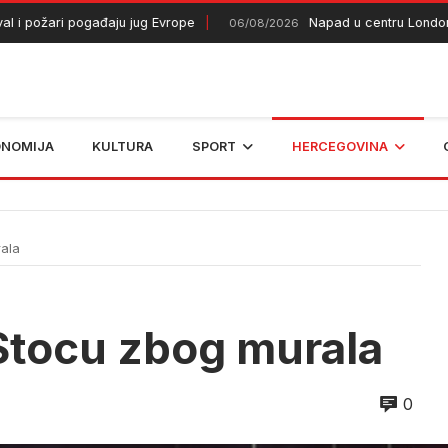
 požari pogađaju jug Evrope
Napad u centru Londona
06/08/2026
ONOMIJA
KULTURA
SPORT
HERCEGOVINA
rala
u Stocu zbog murala
0