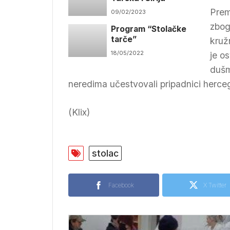
Prem
09/02/2023
zbog
Program “Stolačke
tarče”
kruž
18/05/2022
je o
dušm
neredima učestvovali pripadnici herceg
(Klix)
stolac
Facebook
X Twitter