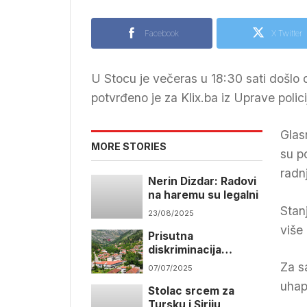
Facebook
X Twitter
U Stocu je večeras u 18:30 sati došlo
potvrđeno je za Klix.ba iz Uprave pol
Glas
MORE STORIES
su po
radn
Nerin Dizdar: Radovi
na haremu su legalni
Stan
23/08/2025
više
Prisutna
diskriminacija
Bošnjaka
Za s
07/07/2025
uhap
Stolac srcem za
Tursku i Siriju