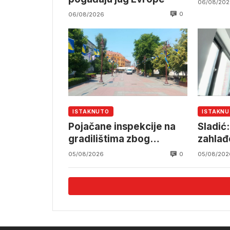
06/08/202
0
06/08/2026
ISTAKNUTO
ISTAKN
Pojačane inspekcije na
Sladić
gradilištima zbog
zahlađ
ekstremnih vrućina
najman
0
05/08/2026
05/08/202
august