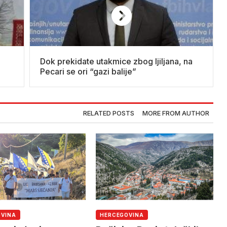
Dok prekidate utakmice zbog ljiljana, na
Pecari se ori “gazi balije”
RELATED POSTS
MORE FROM AUTHOR
OVINA
HERCEGOVINA