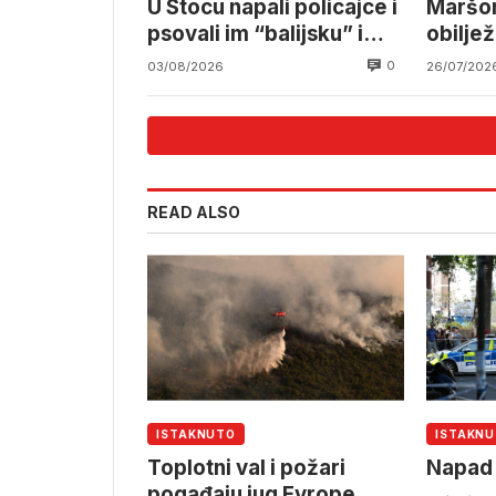
U Stocu napali policajce i
Maršom
psovali im “balijsku” i
obilje
“četničku” majku
progon
0
03/08/2026
26/07/202
Bošnja
Herce
READ ALSO
ISTAKNUTO
ISTAKN
Toplotni val i požari
Napad 
pogađaju jug Evrope