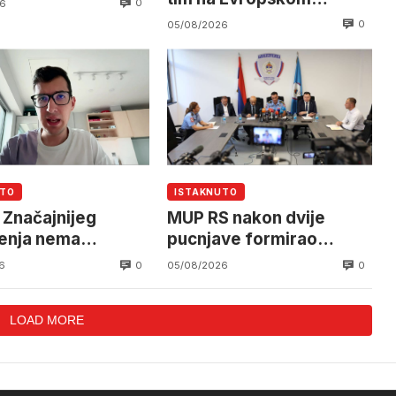
0
6
prvenstvu u Parizu
0
05/08/2026
UTO
ISTAKNUTO
: Značajnijeg
MUP RS nakon dvije
enja nema
pucnjave formirao
je do sredine
poseban tim i pojačao
0
0
6
05/08/2026
a
prisustvo policije
LOAD MORE