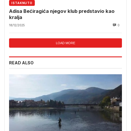
ISTAKNUTO
Adisa Bećiragića njegov klub predstavio kao
kralja
18/12/2025
0
LOAD MORE
READ ALSO