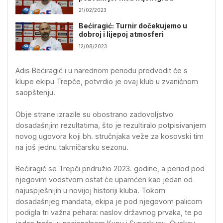
21/02/2023
Bećiragić: Turnir dočekujemo u
dobroj i lijepoj atmosferi
12/08/2023
Adis Bećiragić i u narednom periodu predvodit će s
klupe ekipu Trepče, potvrdio je ovaj klub u zvaničnom
saopštenju.
Obje strane izrazile su obostrano zadovoljstvo
dosadašnjim rezultatima, što je rezultiralo potpisivanjem
novog ugovora koji bh. stručnjaka veže za kosovski tim
na još jednu takmičarsku sezonu.
Bećiragić se Trepči pridružio 2023. godine, a period pod
njegovim vodstvom ostat će upamćen kao jedan od
najuspješnijih u novijoj historiji kluba. Tokom
dosadašnjeg mandata, ekipa je pod njegovom palicom
podigla tri važna pehara: naslov državnog prvaka, te po