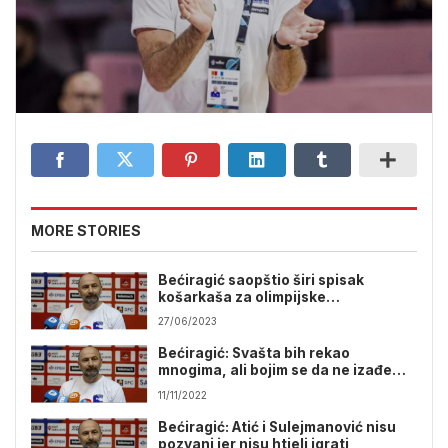
MORE STORIES
Bećiragić saopštio širi spisak
košarkaša za olimpijske
pretkvalifikacije
27/06/2023
Bećiragić: Svašta bih rekao
mnogima, ali bojim se da ne izađem
iz okvira kulture
11/11/2022
Bećiragić: Atić i Sulejmanović nisu
pozvani jer nisu htjeli igrati