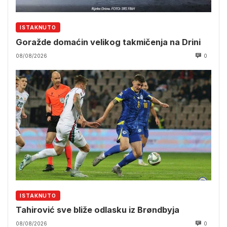
ISTAKNUTO
Goražde domaćin velikog takmičenja na Drini
08/08/2026
0
ISTAKNUTO
Tahirović sve bliže odlasku iz Brøndbyja
08/08/2026
0