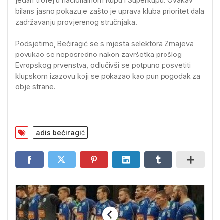
jedan trofej u nacionalnom Kupu i Superkupu. Ovakav
bilans jasno pokazuje zašto je uprava kluba prioritet dala
zadržavanju provjerenog stručnjaka.
Podsjetimo, Bećiragić se s mjesta selektora Zmajeva
povukao se neposredno nakon završetka prošlog
Evropskog prvenstva, odlučivši se potpuno posvetiti
klupskom izazovu koji se pokazao kao pun pogodak za
obje strane.
adis bećiragić