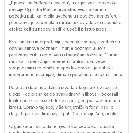
„Pjesnici su čuđenje u svijetu“, u organizaciji dramske
sekcije Ogranka Matice hrvatske. Već na samom
početku publika je bila uvučena u neobičnu atmosferu –
predstava je započela u mraku, uz svjetlosne i scenske
efekte koji su nagovijestili drugačiji pristup poeziji.
Kroz snažnu interpretaciju i scenski nastup, izvođači su
oživjeli stihove poznatih i manje poznatih autora,
pretvarajući ih u emotivan i dinamičan doživljaj. Gluma,
muzika i iznenađujući elementi činili su ovu večer
svojevrsnim umjetničkim spektaklom koji je publiku
istovremeno nasmijao, dirnuo i potaknuo na razmišljanje.
Poseban doprinos dali su izvođači koji su kroz različite
uloge – od pjesnika do svakodnevnih likova – pokazali
koliko poezija može biti živa i prilagodljiva savremenom
izrazu. Upravo taj spoj više umjetničkih formi dao je
događaju novu dimenziju i približio poeziju široj publici.
Organizatori ističu da je riječ o konceptu koji publika
rijetko ima priliku vidjeti – poezija koja se ne samo sluša,