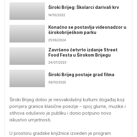
Široki Brijeg: Školarci darivali krv
14/10/2022
Konačno se postavlja videonadzor u
širokobriješkom parku
21/06/2024
Završeno četvrto izdanje Street
Food Festa u Širokom Brijegu
24/07/2023
Široki Brijeg postaje grad filma
06/10/2025
Široki Brijeg dobio je nesvakidašnji kulturni događaj koji
pomjera granice klasične poezije – spoj glume, muzike i
stihova oduševio je publiku i donio potpuno novo
iskustvo umjetnosti.
U prostoru gradske knjižnice izveden je program