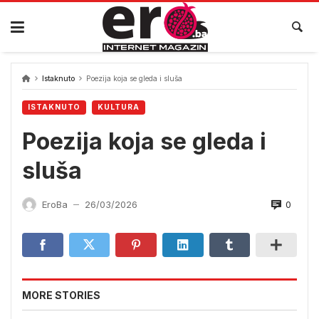
Skip
to
content
Istaknuto
Poezija koja se gleda i sluša
ISTAKNUTO
KULTURA
Poezija koja se gleda i
sluša
0
EroBa
26/03/2026
—
MORE STORIES