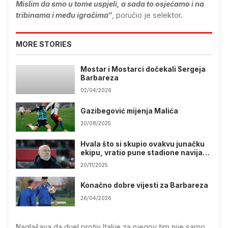
Mislim da smo u tome uspjeli, a sada to osjećamo i na
tribinama i među igračima“
, poručio je selektor.
MORE STORIES
Mostar i Mostarci dočekali Sergeja
Barbareza
02/04/2026
Gazibegović mijenja Malića
30/08/2025
Hvala što si skupio ovakvu junačku
ekipu, vratio pune stadione navijača
i što si nekima vratio ponovo nadu
20/11/2025
Konačno dobre vijesti za Barbareza
26/04/2026
Naglašava da duel protiv Italije za njegov tim nije samo