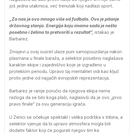
još jedna utakmica, već trenutak koji nadilazi sport.
„Za nas je ovo mnogo više od fudbala. Ovo je pitanje
državnog stanja. Energija koju imamo sada je nešto
posebno i želimo to pretvoriti u rezultat“,
istakao je
Barbarez.
Zmajevi u ovaj susret ulaze puni samopouzdanja nakon
plasmana u finale baraža, a selektor posebno naglašava
karakter ekipe i zajedništvo koje je izgrađeno u
proteklom periodu. Upravo taj mentalitet vidi kao ključ
protiv jedne od najjačih evropskih reprezentacija.
Barbarez je ranije poručio da njegova ekipa nema
razloga da se bilo koga plaši, naglasivši da je ovo „prvo
pravo finale“ za ovu generaciju igrača.
U Zenici se očekuje spektakl i velika podrška s tribina, a
selektor vjeruje da bi upravo atmosfera mogla biti
dodatni faktor koji će pogurati njegov tim ka