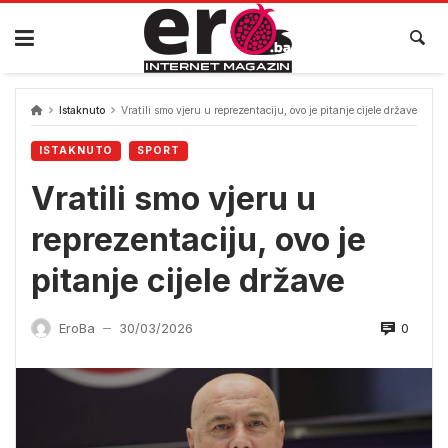
Skip
to
content
Istaknuto
Vratili smo vjeru u reprezentaciju, ovo je pitanje cijele države
ISTAKNUTO
SPORT
Vratili smo vjeru u
reprezentaciju, ovo je
pitanje cijele države
0
EroBa
30/03/2026
—