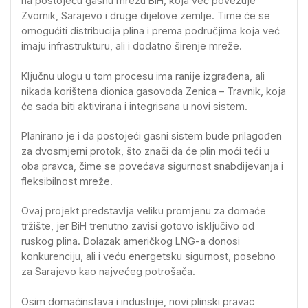
na postojeću gasnu mrežu BiH, koja već povezuje
Zvornik, Sarajevo i druge dijelove zemlje. Time će se
omogućiti distribucija plina i prema područjima koja već
imaju infrastrukturu, ali i dodatno širenje mreže.
Ključnu ulogu u tom procesu ima ranije izgrađena, ali
nikada korištena dionica gasovoda Zenica – Travnik, koja
će sada biti aktivirana i integrisana u novi sistem.
Planirano je i da postojeći gasni sistem bude prilagođen
za dvosmjerni protok, što znači da će plin moći teći u
oba pravca, čime se povećava sigurnost snabdijevanja i
fleksibilnost mreže.
Ovaj projekt predstavlja veliku promjenu za domaće
tržište, jer BiH trenutno zavisi gotovo isključivo od
ruskog plina. Dolazak američkog LNG-a donosi
konkurenciju, ali i veću energetsku sigurnost, posebno
za Sarajevo kao najvećeg potrošača.
Osim domaćinstava i industrije, novi plinski pravac