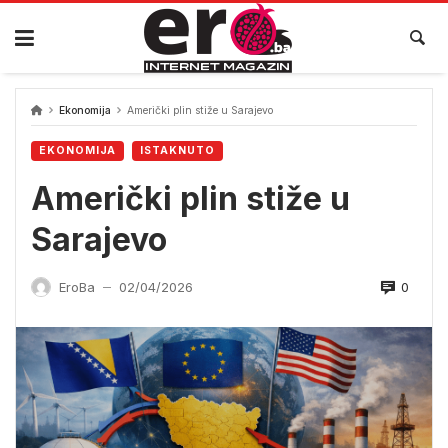
Skip
to
content
Ekonomija
Američki plin stiže u Sarajevo
EKONOMIJA
ISTAKNUTO
Američki plin stiže u
Sarajevo
0
EroBa
02/04/2026
—