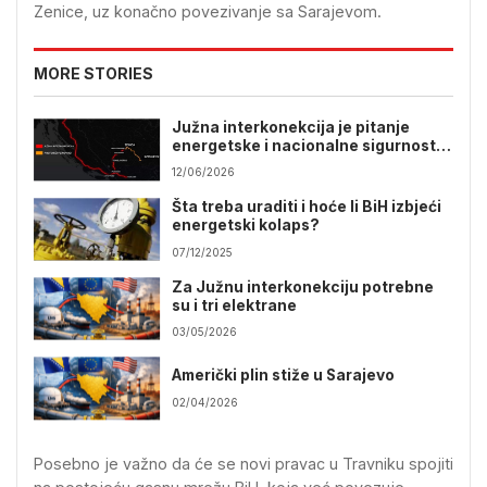
Zenice, uz konačno povezivanje sa Sarajevom.
MORE STORIES
Južna interkonekcija je pitanje
energetske i nacionalne sigurnosti
BiH
12/06/2026
Šta treba uraditi i hoće li BiH izbjeći
energetski kolaps?
07/12/2025
Za Južnu interkonekciju potrebne
su i tri elektrane
03/05/2026
Američki plin stiže u Sarajevo
02/04/2026
Posebno je važno da će se novi pravac u Travniku spojiti