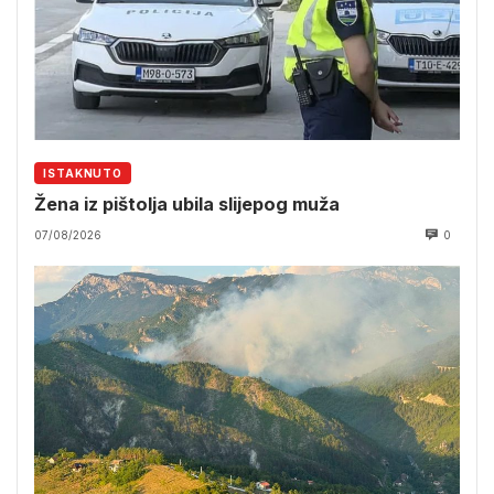
ISTAKNUTO
Žena iz pištolja ubila slijepog muža
07/08/2026
0