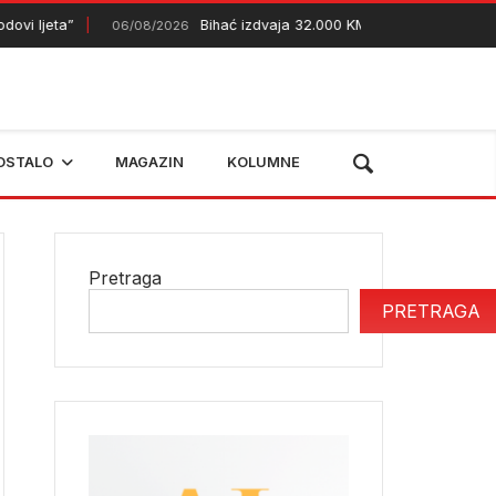
i ljeta”
Bihać izdvaja 32.000 KM za podršku mladim p
06/08/2026
OSTALO
MAGAZIN
KOLUMNE
Pretraga
PRETRAGA