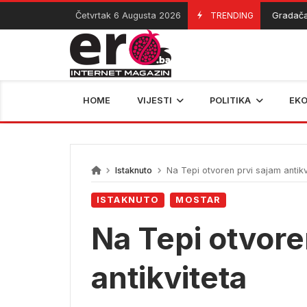
Skip
Četvrtak 6 Augusta 2026
TRENDING
Gradačac sp
06/08/2026
to
content
HOME
VIJESTI
POLITIKA
EK
Istaknuto
Na Tepi otvoren prvi sajam antikv
ISTAKNUTO
MOSTAR
Na Tepi otvore
antikviteta