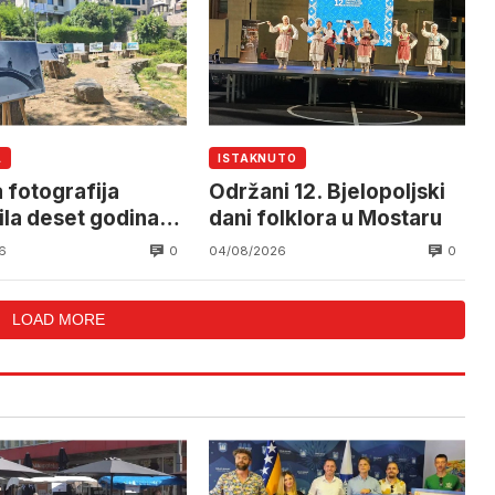
A
ISTAKNUTO
 fotografija
Održani 12. Bjelopoljski
ila deset godina
dani folklora u Mostaru
l Cliff Divinga u
0
0
6
04/08/2026
ru
LOAD MORE