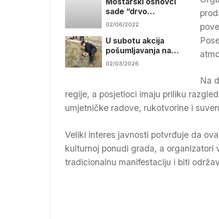
Mostarski osnovci
sade “drvo
prod
prijateljstva”
02/06/2022
pove
Pose
U subotu akcija
pošumljavanja na
atmo
Rujištu
02/03/2026
Na d
regije, a posjetioci imaju priliku razgle
umjetničke radove, rukotvorine i suven
Veliki interes javnosti potvrđuje da ova
kulturnoj ponudi grada, a organizatori 
tradicionalnu manifestaciju i biti održa