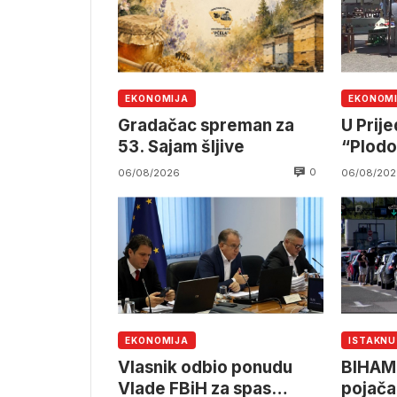
EKONOMIJA
EKONOM
Gradačac spreman za
U Prij
53. Sajam šljive
“Plodov
0
06/08/2026
06/08/202
EKONOMIJA
ISTAKN
Vlasnik odbio ponudu
BIHAMK
Vlade FBiH za spas
pojača