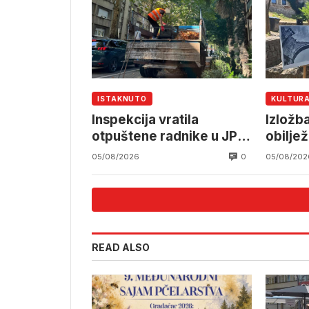
ISTAKNUTO
KULTUR
Inspekcija vratila
Izložba
otpuštene radnike u JP
obiljež
Komunalno Mostar
Red Bul
0
05/08/2026
05/08/202
Mosta
READ ALSO