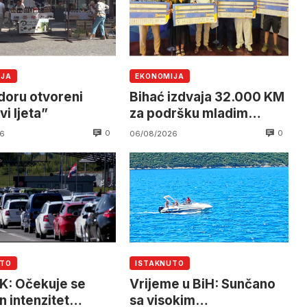
IJA
EKONOMIJA
edoru otvoreni
Bihać izdvaja 32.000 KM
i ljeta”
za podršku mladim
poduzetnicima
0
0
6
06/08/2026
UTO
ISTAKNUTO
: Očekuje se
Vrijeme u BiH: Sunčano
n intenzitet
sa visokim