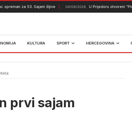
reman za 53. Sajam šljive
U Prijedoru otvoreni “Plodov
06/08/2026
ONOMIJA
KULTURA
SPORT
HERCEGOVINA
iteta
n prvi sajam