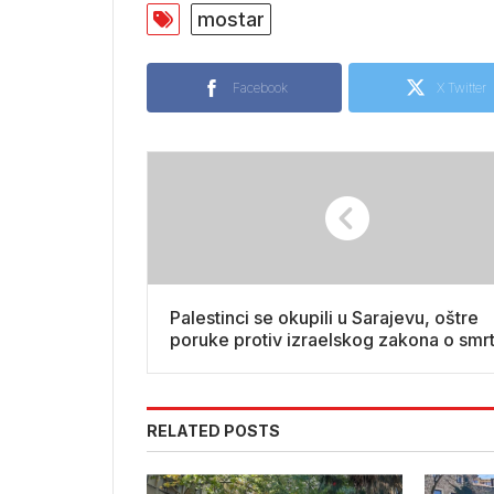
mostar
Facebook
X Twitter
Palestinci se okupili u Sarajevu, oštre
poruke protiv izraelskog zakona o smr
kazni
RELATED POSTS