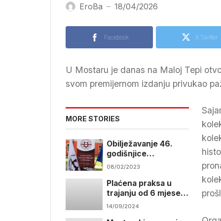
EroBa
18/04/2026
—
Facebook
X Twitter
U Mostaru je danas na Maloj Tepi otvor
svom premijernom izdanju privukao pažnj
Saja
MORE STORIES
kole
kole
Obilježavanje 46.
hist
godišnjice
Univerziteta „Džemal
prona
08/02/2023
Bijedić“
kole
Plaćena praksa u
proš
trajanju od 6 mjeseci
u Hercegovini
14/09/2024
Orga