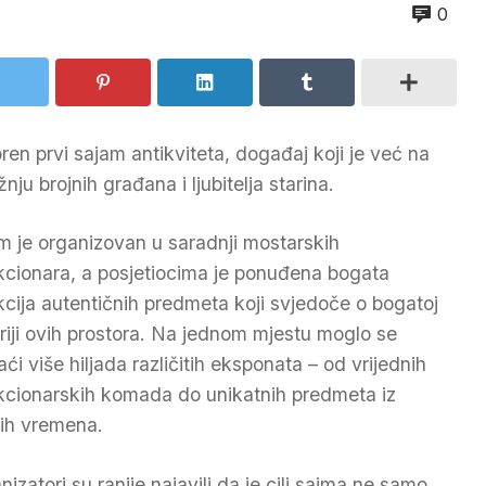
0
en prvi sajam antikviteta, događaj koji je već na
u brojnih građana i ljubitelja starina.
m je organizovan u saradnji mostarskih
kcionara, a posjetiocima je ponuđena bogata
kcija autentičnih predmeta koji svjedoče o bogatoj
oriji ovih prostora. Na jednom mjestu moglo se
ći više hiljada različitih eksponata – od vrijednih
kcionarskih komada do unikatnih predmeta iz
lih vremena.
nizatori su ranije najavili da je cilj sajma ne samo