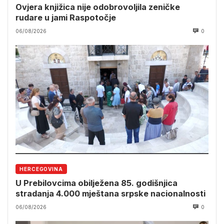
Ovjera knjižica nije odobrovoljila zeničke
rudare u jami Raspotočje
06/08/2026
0
HERCEGOVINA
U Prebilovcima obilježena 85. godišnjica
stradanja 4.000 mještana srpske nacionalnosti
06/08/2026
0