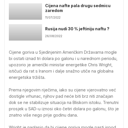
Cijena nafte pala drugu sedmicu
zaredom
11/07/2022
Rusija nudi 30 % jeftiniju naftu ?
26/08/2022
Cijene goriva u Sjedinjenim Američkim Državama mogle
bi ostati iznad tri dolara po galonu i u narednom periodu,
upozorio je američki ministar energetike Chris Wright,
ističući da rat s Iranom i dalje snažno utiče na globalna
energetska tržišta.
Prema njegovim riječima, iako su cijene vjerovatno već
dostigle vrhunac, njihov pad neće biti brz niti značajan
dok se ne stabilizuje situacija na Bliskom istoku. Trenutni
prosjek u SAD-u iznosi oko četiri dolara po galonu, što je
znatno više nego prije godinu dana.
Wright je naglasio da bi cijene goriva mogle pasti ispod