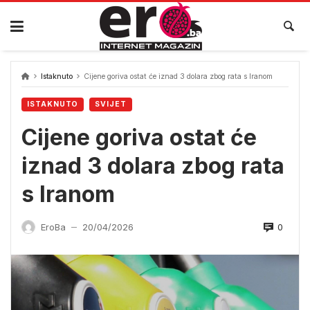
Skip
to
content
Istaknuto
Cijene goriva ostat će iznad 3 dolara zbog rata s Iranom
ISTAKNUTO
SVIJET
Cijene goriva ostat će
iznad 3 dolara zbog rata
s Iranom
0
EroBa
20/04/2026
—