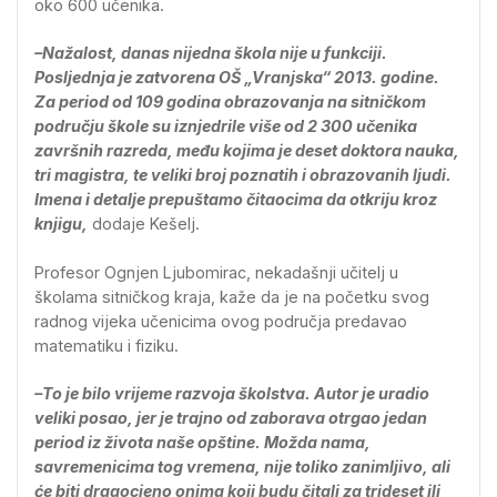
oko 600 učenika.
–Nažalost, danas nijedna škola nije u funkciji.
Posljednja je zatvorena OŠ „Vranjska“ 2013. godine.
Za period od 109 godina obrazovanja na sitničkom
području škole su iznjedrile više od 2 300 učenika
završnih razreda, među kojima je deset doktora nauka,
tri magistra, te veliki broj poznatih i obrazovanih ljudi.
Imena i detalje prepuštamo čitaocima da otkriju kroz
knjigu,
dodaje Kešelj.
Profesor Ognjen Ljubomirac, nekadašnji učitelj u
školama sitničkog kraja, kaže da je na početku svog
radnog vijeka učenicima ovog područja predavao
matematiku i fiziku.
–To je bilo vrijeme razvoja školstva. Autor je uradio
veliki posao, jer je trajno od zaborava otrgao jedan
period iz života naše opštine. Možda nama,
savremenicima tog vremena, nije toliko zanimljivo, ali
će biti dragocjeno onima koji budu čitali za trideset ili