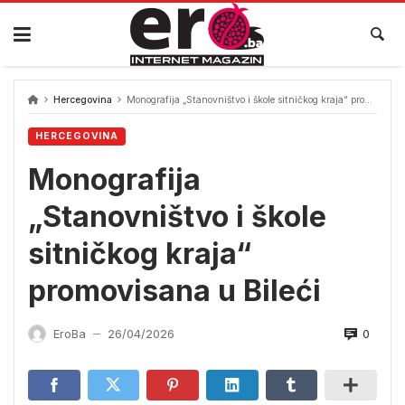
Skip
to
content
Hercegovina
Monografija „Stanovništvo i škole sitničkog kraja“ promovisana u Bileći
HERCEGOVINA
Monografija
„Stanovništvo i škole
sitničkog kraja“
promovisana u Bileći
0
EroBa
26/04/2026
—