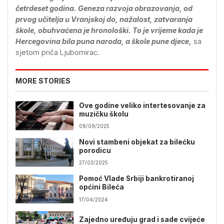
četrdeset godina. Geneza razvoja obrazovanja, od
prvog učitelja u Vranjskoj do, nažalost, zatvaranja
škole, obuhvaćena je hronološki. To je vrijeme kada je
Hercegovina bila puna naroda, a škole pune djece,
sa
sjetom priča Ljubomirac.
MORE STORIES
Ove godine veliko intertesovanje za
muzičku školu
08/09/2025
Novi stambeni objekat za bilećku
porodicu
27/03/2025
Pomoć Vlade Srbiji bankrotiranoj
općini Bileća
17/04/2024
Zajedno uređuju grad i sade cvijeće