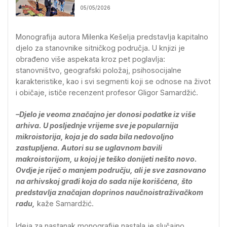
05/05/2026
Monografija autora Milenka Kešelja predstavlja kapitalno
djelo za stanovnike sitničkog područja. U knjizi je
obrađeno više aspekata kroz pet poglavlja:
stanovništvo, geografski položaj, psihosocijalne
karakteristike, kao i svi segmenti koji se odnose na život
i običaje, ističe recenzent profesor Gligor Samardžić.
–Djelo je veoma značajno jer donosi podatke iz više
arhiva. U posljednje vrijeme sve je popularnija
mikroistorija, koja je do sada bila nedovoljno
zastupljena. Autori su se uglavnom bavili
makroistorijom, u kojoj je teško donijeti nešto novo.
Ovdje je riječ o manjem području, ali je sve zasnovano
na arhivskoj građi koja do sada nije korišćena, što
predstavlja značajan doprinos naučnoistraživačkom
radu,
kaže Samardžić.
Ideja za nastanak monografije nastala je slučajno.