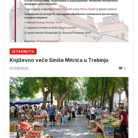
ISTAKNUTO
Književno veče Siniše Mitrića u Trebinju
07/08/2026
0