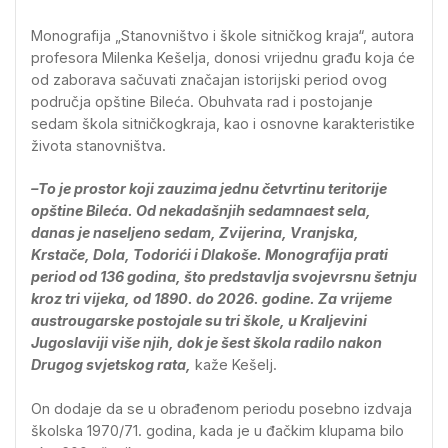
Monografija „Stanovništvo i škole sitničkog kraja“, autora
profesora Milenka Kešelja, donosi vrijednu građu koja će
od zaborava sačuvati značajan istorijski period ovog
područja opštine Bileća. Obuhvata rad i postojanje
sedam škola sitničkogkraja, kao i osnovne karakteristike
života stanovništva.
–To je prostor koji zauzima jednu četvrtinu teritorije
opštine Bileća. Od nekadašnjih sedamnaest sela,
danas je naseljeno sedam, Zvijerina, Vranjska,
Krstače, Dola, Todorići i Dlakoše. Monografija prati
period od 136 godina, što predstavlja svojevrsnu šetnju
kroz tri vijeka, od 1890. do 2026. godine. Za vrijeme
austrougarske postojale su tri škole, u Kraljevini
Jugoslaviji više njih, dok je šest škola radilo nakon
Drugog svjetskog rata,
kaže Kešelj.
On dodaje da se u obrađenom periodu posebno izdvaja
školska 1970/71. godina, kada je u đačkim klupama bilo