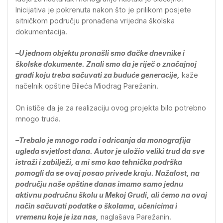
Inicijativa je pokrenuta nakon što je prilikom posjete
sitničkom području pronađena vrijedna školska
dokumentacija.
–U jednom objektu pronašli smo đačke dnevnike i
školske dokumente. Znali smo da je riječ o značajnoj
građi koju treba sačuvati za buduće generacije,
kaže
načelnik opštine Bileća Miodrag Parežanin.
On ističe da je za realizaciju ovog projekta bilo potrebno
mnogo truda.
–Trebalo je mnogo rada i odricanja da monografija
ugleda svjetlost dana. Autor je uložio veliki trud da sve
istraži i zabilježi, a mi smo kao tehnička podrška
pomogli da se ovaj posao privede kraju. Nažalost, na
području naše opštine danas imamo samo jednu
aktivnu područnu školu u Mekoj Grudi, ali ćemo na ovaj
način sačuvati podatke o školama, učenicima i
vremenu koje je iza nas,
naglašava Parežanin.