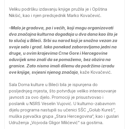
Veliku podršku izdavanju knjige pružila je i Opština
Nikšić, kao i njen predsjednik Marko Kovačević.
–Malo je gradova, pa i većih, koji mogu organizovati
dva značajna kulturna događaja u dva dana kao što je
to slučaj u Bileći. Srbi su narod koji je snažno vezan za
svoje selo i grad. Iako ponekad zaboravljamo jedni na
druge, u ovim krajevima Crne Gore i Hercegovine
oduvijek smo znali da se pomažemo, bez obzira na
granice. Zato nismo imali dilemu da podržimo izradu
ove knjige, svjesni njenog značaja
, kaže Kovačević.
Sala Doma kulture u Bileći bila je ispunjena do
posljednjeg mjesta, što potvrđuje veliko interesovanje
javnosti za ovo djelo. Promociji je prisustvovao i
poslanik u NSRS Veselin Vujović. U kulturno-zabavnom
dijelu programa nastupili su učenici SŠC „Golub Kureš“,
muška pjevačka grupa „Stara Hercegovina“, kao i guslari
Udruženja „Vojvoda Gligor Milićević“ sa gostima.