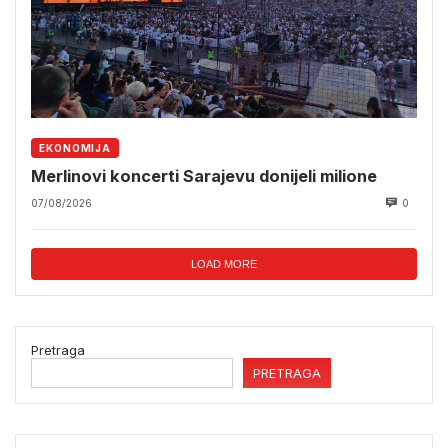
EKONOMIJA
Merlinovi koncerti Sarajevu donijeli milione
07/08/2026
0
LOAD MORE
Pretraga
PRETRAGA