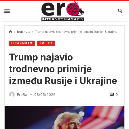
Skip
to
content
Istaknuto
Trump najavio trodnevno primirje između Rusije i Ukrajine
ISTAKNUTO
SVIJET
Trump najavio
trodnevno primirje
između Rusije i Ukrajine
0
EroBa
08/05/2026
—