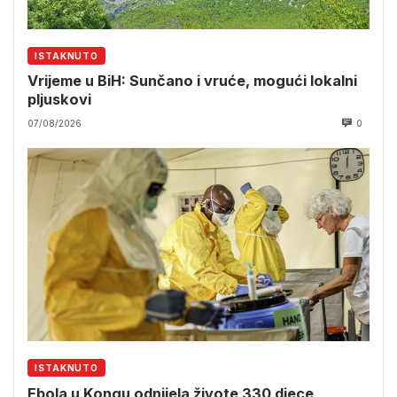
ISTAKNUTO
Vrijeme u BiH: Sunčano i vruće, mogući lokalni
pljuskovi
07/08/2026
0
ISTAKNUTO
Ebola u Kongu odnijela živote 330 djece