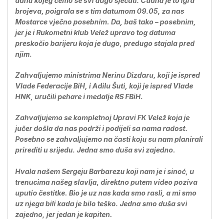
danu kojeg ćemo se svi dugo sjećati. Čudna je to igra
brojeva, poigrala se s tim datumom 09.05, za nas
Mostarce vječno posebnim. Da, baš tako – posebnim,
jer je i Rukometni klub Velež upravo tog datuma
preskočio barijeru koja je dugo, predugo stajala pred
njim.
Zahvaljujemo ministrima Nerinu Dizdaru, koji je ispred
Vlade Federacije BiH, i Adilu Šuti, koji je ispred Vlade
HNK, uručili pehare i medalje RS FBiH.
Zahvaljujemo se kompletnoj Upravi FK Velež koja je
jučer došla da nas podrži i podijeli sa nama radost.
Posebno se zahvaljujemo na časti koju su nam planirali
prirediti u srijedu. Jedna smo duša svi zajedno.
Hvala našem Sergeju Barbarezu koji nam je i sinoć, u
trenucima našeg slavlja, direktno putem video poziva
uputio čestitke. Bio je uz nas kada smo rasli, a mi smo
uz njega bili kada je bilo teško. Jedna smo duša svi
zajedno, jer jedan je kapiten.