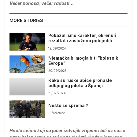
Večer ponosa, večer radosti…
MORE STORIES
Pokazali smo karakter, okrenuli
rezultat i zasluženo pobijedili
12/09/2024
Njemačka bi mogla biti “bolesnik
Evrope”
20/09/2023
Kako su ruske ubice pronašle
odbjeglog pilota u Španiji
21/02/2024
Nešto se sprema ?
19/12/2022
Hvala svima koji su jučer izdvojili vrijeme i bili uz nas u