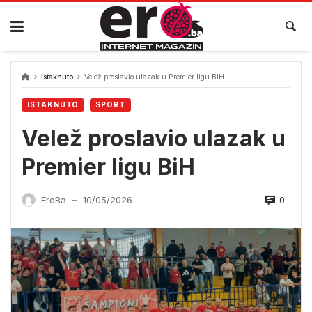
Skip
to
content
Istaknuto
Velež proslavio ulazak u Premier ligu BiH
ISTAKNUTO
SPORT
Velež proslavio ulazak u
Premier ligu BiH
0
EroBa
10/05/2026
—