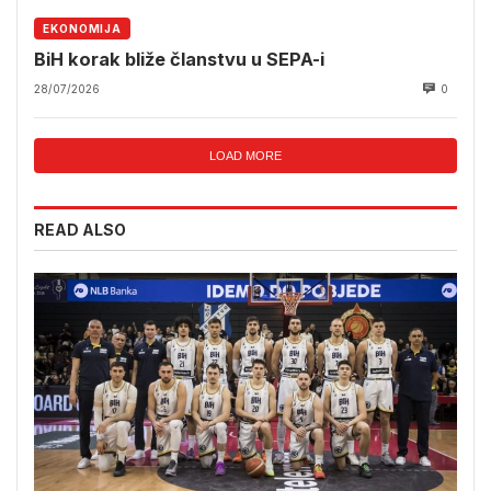
EKONOMIJA
BiH korak bliže članstvu u SEPA-i
28/07/2026
0
LOAD MORE
READ ALSO