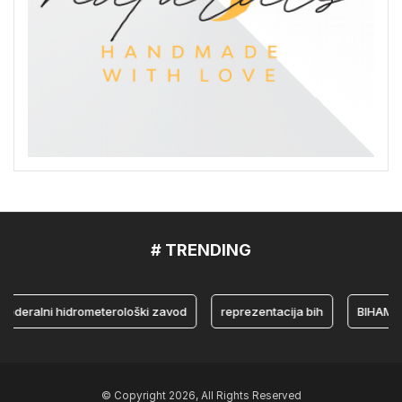
# TRENDING
ralni hidrometerološki zavod
reprezentacija bih
BIHAMK
© Copyright 2026, All Rights Reserved