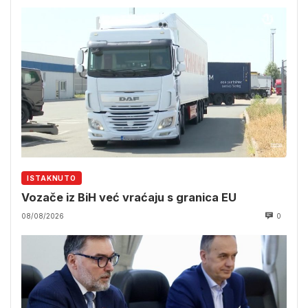
ISTAKNUTO
Vozače iz BiH već vraćaju s granica EU
08/08/2026
0