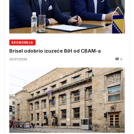
EKONOMIJA
Brisel odobrio izuzeće BiH od CBAM-a
30/07/2026
0