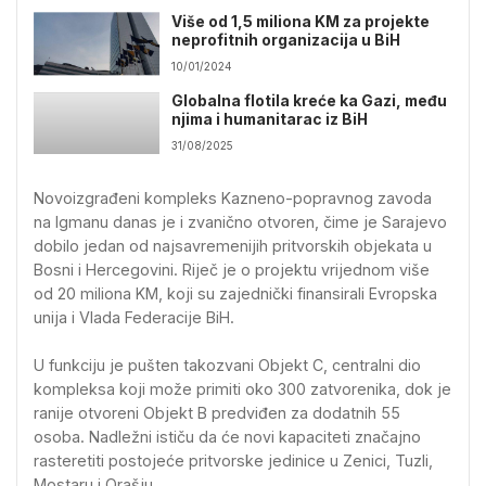
Više od 1,5 miliona KM za projekte
neprofitnih organizacija u BiH
10/01/2024
Globalna flotila kreće ka Gazi, među
njima i humanitarac iz BiH
31/08/2025
Novoizgrađeni kompleks Kazneno-popravnog zavoda
na Igmanu danas je i zvanično otvoren, čime je Sarajevo
dobilo jedan od najsavremenijih pritvorskih objekata u
Bosni i Hercegovini. Riječ je o projektu vrijednom više
od 20 miliona KM, koji su zajednički finansirali Evropska
unija i Vlada Federacije BiH.
U funkciju je pušten takozvani Objekt C, centralni dio
kompleksa koji može primiti oko 300 zatvorenika, dok je
ranije otvoreni Objekt B predviđen za dodatnih 55
osoba. Nadležni ističu da će novi kapaciteti značajno
rasteretiti postojeće pritvorske jedinice u Zenici, Tuzli,
Mostaru i Orašju.