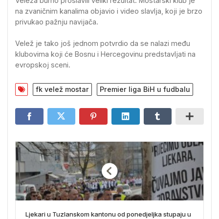
Veleža burno proslavili veliki rezultat. Mostarski klub je
na zvaničnim kanalima objavio i video slavlja, koji je brzo
privukao pažnju navijača.
Velež je tako još jednom potvrdio da se nalazi među
klubovima koji će Bosnu i Hercegovinu predstavljati na
evropskoj sceni.
fk velež mostar
Premier liga BiH u fudbalu
Ljekari u Tuzlanskom kantonu od ponedjeljka stupaju u