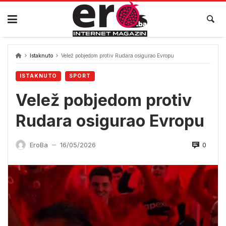
Skip
to
content
Istaknuto
Velež pobjedom protiv Rudara osigurao Evropu
ISTAKNUTO
SPORT
Velež pobjedom protiv
Rudara osigurao Evropu
0
EroBa
16/05/2026
—