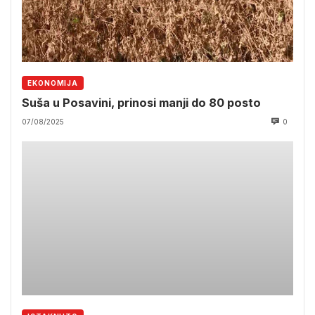
EKONOMIJA
Suša u Posavini, prinosi manji do 80 posto
07/08/2025
0