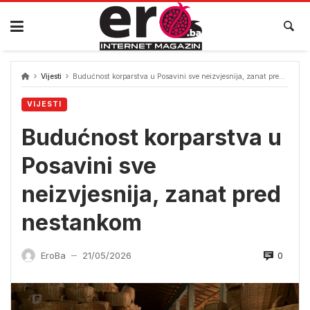
Skip
to
content
Vijesti
Budućnost korparstva u Posavini sve neizvjesnija, zanat pred nestankom
VIJESTI
Budućnost korparstva u
Posavini sve
neizvjesnija, zanat pred
nestankom
0
EroBa
21/05/2026
—