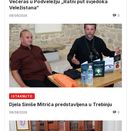
Večeras u Podveležju „Ratni put svjedoka
Veležistana“
08/08/2026
0
ISTAKNUTO
Djela Siniše Mitrića predstavljena u Trebinju
08/08/2026
0