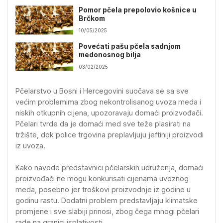
Pomor pčela prepolovio košnice u
Brčkom
10/05/2025
Povećati pašu pčela sadnjom
medonosnog bilja
03/02/2025
Pčelarstvo u Bosni i Hercegovini suočava se sa sve
većim problemima zbog nekontrolisanog uvoza meda i
niskih otkupnih cijena, upozoravaju domaći proizvođači.
Pčelari tvrde da je domaći med sve teže plasirati na
tržište, dok police trgovina preplavljuju jeftiniji proizvodi
iz uvoza.
Kako navode predstavnici pčelarskih udruženja, domaći
proizvođači ne mogu konkurisati cijenama uvoznog
meda, posebno jer troškovi proizvodnje iz godine u
godinu rastu. Dodatni problem predstavljaju klimatske
promjene i sve slabiji prinosi, zbog čega mnogi pčelari
rade na granici isplativosti.