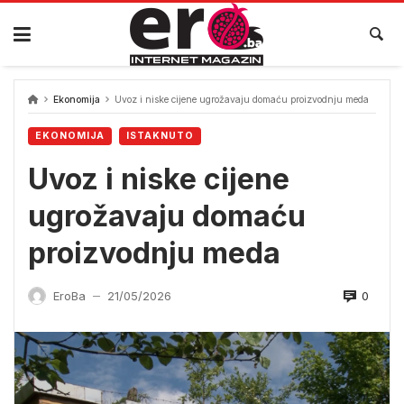
Skip
to
content
Ekonomija
Uvoz i niske cijene ugrožavaju domaću proizvodnju meda
EKONOMIJA
ISTAKNUTO
Uvoz i niske cijene
ugrožavaju domaću
proizvodnju meda
0
EroBa
21/05/2026
—