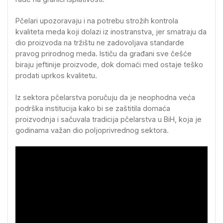
Pčelari upozoravaju i na potrebu strožih kontrola
kvaliteta meda koji dolazi iz inostranstva, jer smatraju da
dio proizvoda na tržištu ne zadovoljava standarde
pravog prirodnog meda. Ističu da građani sve češće
biraju jeftinije proizvode, dok domaći med ostaje teško
prodati uprkos kvalitetu.
Iz sektora pčelarstva poručuju da je neophodna veća
podrška institucija kako bi se zaštitila domaća
proizvodnja i sačuvala tradicija pčelarstva u BiH, koja je
godinama važan dio poljoprivrednog sektora.