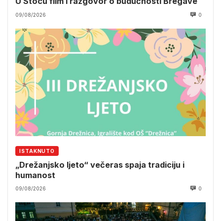
U Stocu film i razgovor o budućnosti Bregave
09/08/2026
0
ISTAKNUTO
„Drežanjsko ljeto“ večeras spaja tradiciju i
humanost
09/08/2026
0