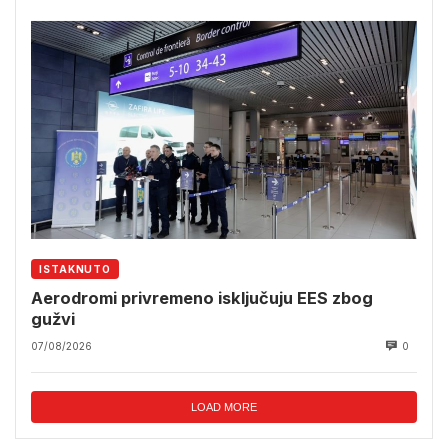
ISTAKNUTO
Aerodromi privremeno isključuju EES zbog
gužvi
07/08/2026
0
LOAD MORE