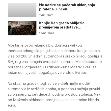
Ne nazire se početak uklanjanja
piralena u Incelu
11/09/2022
Konjic Dan grada obilježio
premijerom predstave
„Copacabana“
27/06/2026
Mostar je ovog vikenda bio domaćin velikog
međunarodnog skupa ljubitelja oldtimera koji je okupio
više od 200 vrijednih automobila i preko hiljadu gostiju iz
BiH, regiona i brojnih evropskih zemalja. Manifestacija je
održana u organizaciji Oldtimer kluba Mostar i važi za
jedan od najvećih događaja ove vrste u Evropi.
Na ulicama grada mogli su se vidjeti rijetki modeli
automobila iz različitih epoha, a posebnu pažnju privukli
su primjerci iz četrdesetih godina prošlog stoljeća. Neki
od izloženih oldtimera procjenjuju se na stotine hiljada
eura.