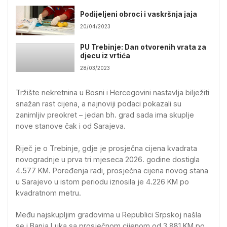
Podijeljeni obroci i vaskršnja jaja
20/04/2023
PU Trebinje: Dan otvorenih vrata za
djecu iz vrtića
28/03/2023
Tržište nekretnina u Bosni i Hercegovini nastavlja bilježiti
snažan rast cijena, a najnoviji podaci pokazali su
zanimljiv preokret – jedan bh. grad sada ima skuplje
nove stanove čak i od Sarajeva.
Riječ je o Trebinje, gdje je prosječna cijena kvadrata
novogradnje u prva tri mjeseca 2026. godine dostigla
4.577 KM. Poređenja radi, prosječna cijena novog stana
u Sarajevo u istom periodu iznosila je 4.226 KM po
kvadratnom metru.
Među najskupljim gradovima u Republici Srpskoj našla
se i Banja Luka sa prosječnom cijenom od 3.881 KM po