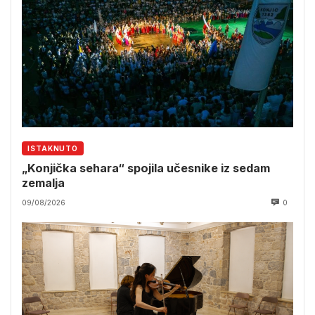
ISTAKNUTO
„Konjička sehara“ spojila učesnike iz sedam
zemalja
09/08/2026
0