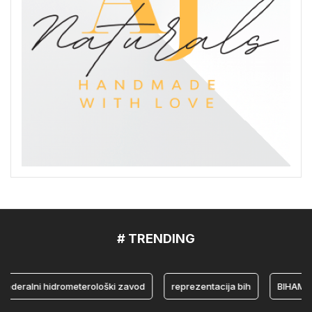
# TRENDING
alni hidrometerološki zavod
reprezentacija bih
BIHAMK