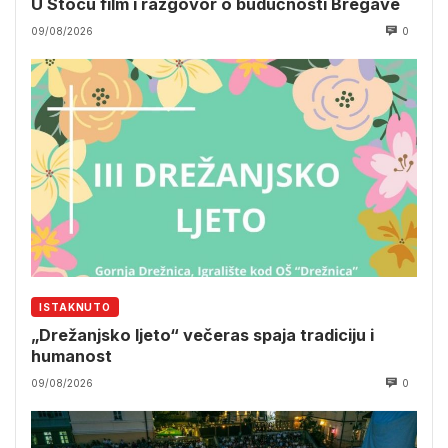
U Stocu film i razgovor o budućnosti Bregave
09/08/2026
0
ISTAKNUTO
„Drežanjsko ljeto“ večeras spaja tradiciju i
humanost
09/08/2026
0