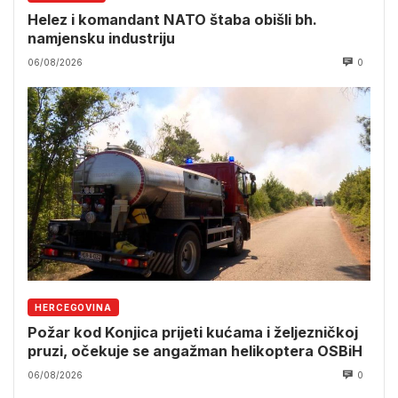
Helez i komandant NATO štaba obišli bh.
namjensku industriju
06/08/2026
0
HERCEGOVINA
Požar kod Konjica prijeti kućama i željezničkoj
pruzi, očekuje se angažman helikoptera OSBiH
06/08/2026
0