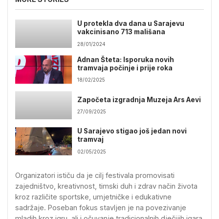
U protekla dva dana u Sarajevu
vakcinisano 713 mališana
28/01/2024
Adnan Šteta: Isporuka novih
tramvaja počinje i prije roka
18/02/2025
Započeta izgradnja Muzeja Ars Aevi
27/09/2025
U Sarajevo stigao još jedan novi
tramvaj
02/05/2025
Organizatori ističu da je cilj festivala promovisati
zajedništvo, kreativnost, timski duh i zdrav način života
kroz različite sportske, umjetničke i edukativne
sadržaje. Poseban fokus stavljen je na povezivanje
mladih kroz igru, ali i očuvanje tradicionalnih dječijih igara