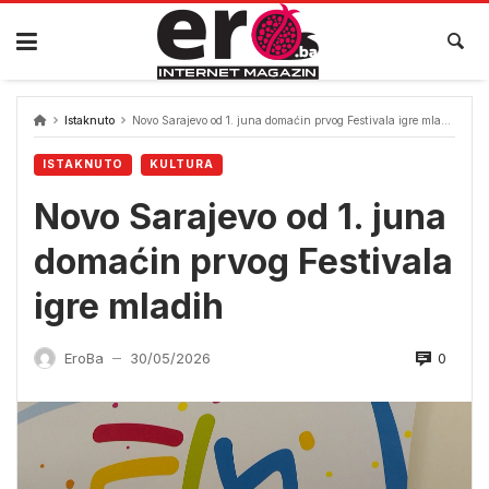
Skip
to
content
Istaknuto
Novo Sarajevo od 1. juna domaćin prvog Festivala igre mladih
ISTAKNUTO
KULTURA
Novo Sarajevo od 1. juna
domaćin prvog Festivala
igre mladih
0
EroBa
30/05/2026
—