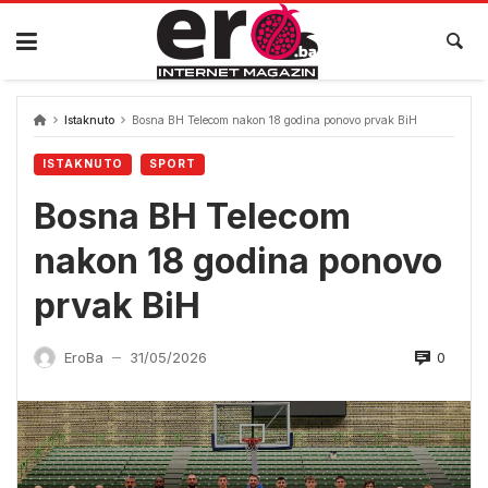
Skip
to
content
Istaknuto
Bosna BH Telecom nakon 18 godina ponovo prvak BiH
ISTAKNUTO
SPORT
Bosna BH Telecom
nakon 18 godina ponovo
prvak BiH
0
EroBa
31/05/2026
—