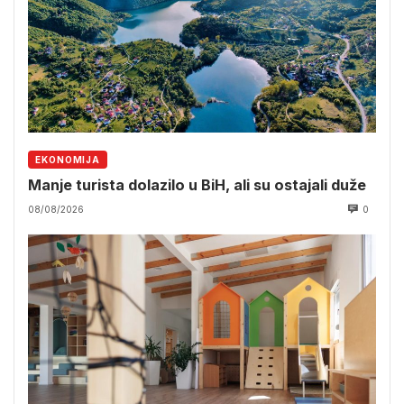
EKONOMIJA
Manje turista dolazilo u BiH, ali su ostajali duže
08/08/2026
0