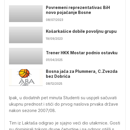
Povremeni reprezentativac BiH
novo pojačanje Bosne
08/07/2023
Košarkašice dobile povoljnu grupu
19/09/2023
Trener HKK Mostar podnio ostavku
01/04/2025
Bosna jača za Plummera, C.Zvezda
bez Dobrića
08/12/2025
Ipak, u dodatnih pet minuta Studenti su uspjeli sačuvati
ukupnu prednost i stići do prvog naslova prvaka države
nakon sezone 2007/08.
Tim iz Laktaša odigrao je sjajno veći dio utakmice. Gosti
su dominirali tokom druge četvrtine i na odmor otišli s