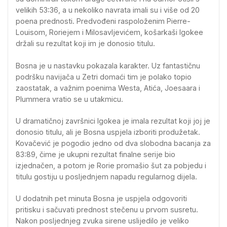
velikih 53:36, a u nekoliko navrata imali su i više od 20
poena prednosti. Predvođeni raspoloženim Pierre-
Louisom, Roriejem i Milosavljevićem, košarkaši Igokee
držali su rezultat koji im je donosio titulu.
Bosna je u nastavku pokazala karakter. Uz fantastičnu
podršku navijača u Zetri domaći tim je polako topio
zaostatak, a važnim poenima Westa, Atića, Joesaara i
Plummera vratio se u utakmicu.
U dramatičnoj završnici Igokea je imala rezultat koji joj je
donosio titulu, ali je Bosna uspjela izboriti produžetak.
Kovačević je pogodio jedno od dva slobodna bacanja za
83:89, čime je ukupni rezultat finalne serije bio
izjednačen, a potom je Rorie promašio šut za pobjedu i
titulu gostiju u posljednjem napadu regularnog dijela.
U dodatnih pet minuta Bosna je uspjela odgovoriti
pritisku i sačuvati prednost stečenu u prvom susretu.
Nakon posljednjeg zvuka sirene uslijedilo je veliko