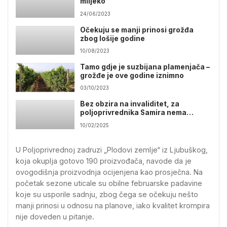
mlijeko
24/06/2023
Očekuju se manji prinosi grožđa
zbog lošije godine
10/08/2023
Tamo gdje je suzbijana plamenjača –
grožđe je ove godine iznimno
03/10/2023
Bez obzira na invaliditet, za
poljoprivrednika Samira nema
prepreka
10/02/2025
U Poljoprivrednoj zadruzi „Plodovi zemlje“ iz Ljubuškog,
koja okuplja gotovo 190 proizvođača, navode da je
ovogodišnja proizvodnja ocijenjena kao prosječna. Na
početak sezone uticale su obilne februarske padavine
koje su usporile sadnju, zbog čega se očekuju nešto
manji prinosi u odnosu na planove, iako kvalitet krompira
nije doveden u pitanje.