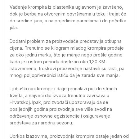
Vađenje krompira iz plastenika uglavnom je završeno,
dok je berba na otvorenim površinama u toku i trajat će
do sredine juna, a na pojedinim parcelama i do početka
jula.
Dodatni problem za proizvođače predstavlja otkupna
cijena. Trenutno se kilogram mladog krompira prodaje
za oko jednu marku, što je manje nego prošle godine
kada je u istom periodu dostizao oko 1,30 KM.
Istovremeno, troškovi proizvodnje nastavili su rasti, pa
mnogi poljoprivrednici ističu da je zarada sve manja.
Ljubuški rani krompir i dalje pronalazi put do stranih
tržišta, a najveći dio izvoza trenutno završava u
Hrvatskoj. Ipak, proizvođači upozoravaju da se
posljednjih godina proizvodnja sve više svodi na
održavanje osnovne egzistencije i osiguravanje
sredstava za narednu sezonu.
Uprkos izazovima, proizvodnja krompira ostaje jedan od