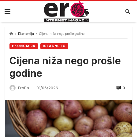
Skip
to
content
Ekonomija
Cijena niža nego prošle godine
EKONOMIJA
ISTAKNUTO
Cijena niža nego prošle
godine
0
EroBa
01/06/2026
—