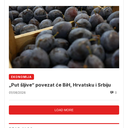
EKONOMIJA
„Put šljive“ povezat će BiH, Hrvatsku i Srbiju
01/08/2026
0
LOAD MORE