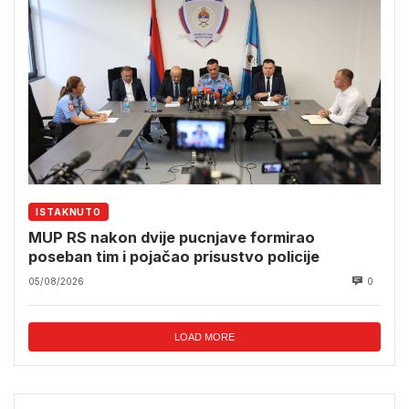
ISTAKNUTO
MUP RS nakon dvije pucnjave formirao
poseban tim i pojačao prisustvo policije
05/08/2026
0
LOAD MORE