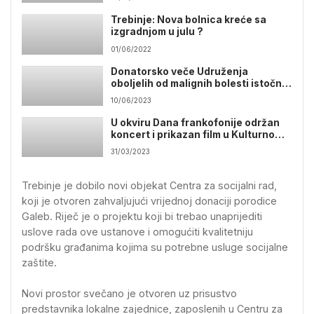
Trebinje: Nova bolnica kreće sa
izgradnjom u julu ?
01/06/2022
Donatorsko veče Udruženja
oboljelih od malignih bolesti istočne
Hercegovine
10/06/2023
U okviru Dana frankofonije održan
koncert i prikazan film u Kulturnom
centru
31/03/2023
Trebinje je dobilo novi objekat Centra za socijalni rad,
koji je otvoren zahvaljujući vrijednoj donaciji porodice
Galeb. Riječ je o projektu koji bi trebao unaprijediti
uslove rada ove ustanove i omogućiti kvalitetniju
podršku građanima kojima su potrebne usluge socijalne
zaštite.
Novi prostor svečano je otvoren uz prisustvo
predstavnika lokalne zajednice, zaposlenih u Centru za