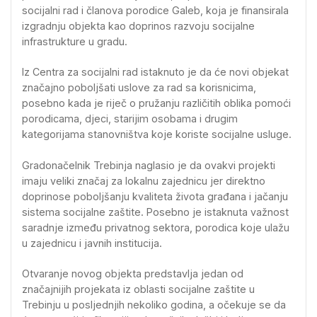
socijalni rad i članova porodice Galeb, koja je finansirala
izgradnju objekta kao doprinos razvoju socijalne
infrastrukture u gradu.
Iz Centra za socijalni rad istaknuto je da će novi objekat
značajno poboljšati uslove za rad sa korisnicima,
posebno kada je riječ o pružanju različitih oblika pomoći
porodicama, djeci, starijim osobama i drugim
kategorijama stanovništva koje koriste socijalne usluge.
Gradonačelnik Trebinja naglasio je da ovakvi projekti
imaju veliki značaj za lokalnu zajednicu jer direktno
doprinose poboljšanju kvaliteta života građana i jačanju
sistema socijalne zaštite. Posebno je istaknuta važnost
saradnje između privatnog sektora, porodica koje ulažu
u zajednicu i javnih institucija.
Otvaranje novog objekta predstavlja jedan od
značajnijih projekata iz oblasti socijalne zaštite u
Trebinju u posljednjih nekoliko godina, a očekuje se da