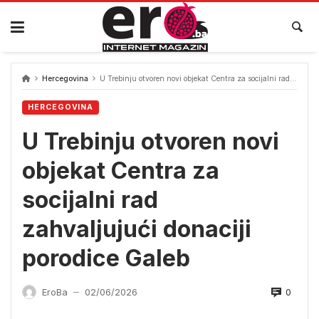
Skip
to
content
Hercegovina
U Trebinju otvoren novi objekat Centra za socijalni rad zahvaljujući donaciji porodice Galeb
HERCEGOVINA
U Trebinju otvoren novi
objekat Centra za
socijalni rad
zahvaljujući donaciji
porodice Galeb
0
EroBa
02/06/2026
—